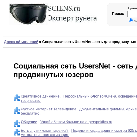
Приме
Поиск:
в
Доска объявлений
»
Социальная сеть UsersNet - сеть для продвинутых
Социальная сеть UsersNet - сеть
продвинутых юзеров
Креативное движение.
Персональный
блог
зомбиека, освещение,
творчество.
Русское Интернет Телевидение
Документальные фильмы. Архивы
бесплатно.
Общение
Узнай об этом больше на e-perspektiva.ru
Есть спутниковая тарелка?
Подключи кардшаринг и смотри 625 к
Автоматическая активация.