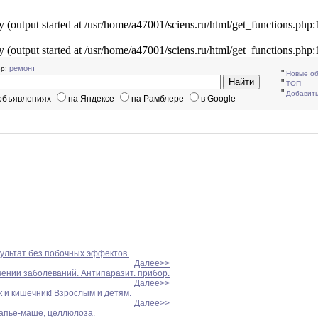
y (output started at /usr/home/a47001/sciens.ru/html/get_functions.php
y (output started at /usr/home/a47001/sciens.ru/html/get_functions.php
ремонт
р:
"
Новые о
"
ТОП
"
Добавит
 объявлениях
на Яндексе
на Рамблере
в Google
езультат без побочных эффектов.
Далее>>
чении заболеваний. Антипаразит. прибор.
Далее>>
к и кишечник! Взрослым и детям.
Далее>>
папье
-
маше, целлюлоза.