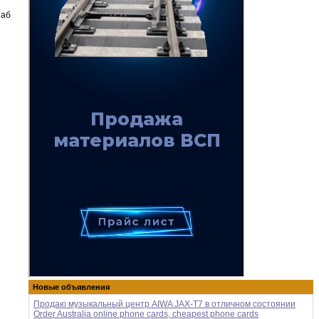
наб
Новые объявления
Продаю музыкальный центр AIWA JAX-T7 в отличном состоянии
Order Australia online phone cards, cheapest phone cards