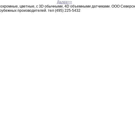
Далее>>
охромные
,
цветные,
с 3D обычными
,
4D объемными датчиками
.
ООО
Северс
зарубежных
производителей.
тел (495) 225-5432