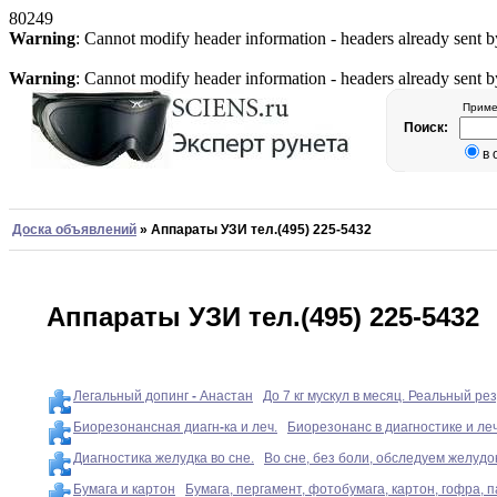
80249
Warning
: Cannot modify header information - headers already sent b
Warning
: Cannot modify header information - headers already sent b
Приме
Поиск:
в
Доска объявлений
»
Аппараты УЗИ тел.(495) 225-5432
Аппараты УЗИ тел.(495) 225-5432
Легальный допинг
-
Анастан
До 7 кг мускул в месяц. Реальный р
Биорезонансная диагн
-
ка и леч.
Биорезонанс в диагностике и ле
Диагностика желудка во сне.
Во сне, без боли, обследуем желудо
Бумага и картон
Бумага, пергамент, фотобумага, картон, гофра, 