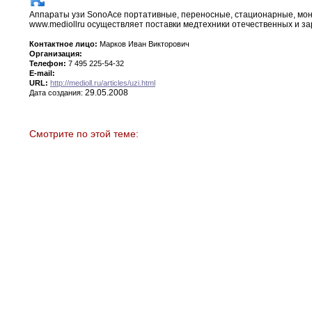
Аппараты узи SonoAce портативные
,
переносные
,
стационарные
,
мон
www
.
medioll
ru осуществляет поставки медтехники отечественных и 
Контактное лицо:
Марков Иван Викторович
Организация:
Телефон:
7 495 225-54-32
E-mail:
URL:
http://medioll.ru/articles/uzi.html
29.05.2008
Дата создания:
Смотрите по этой теме: