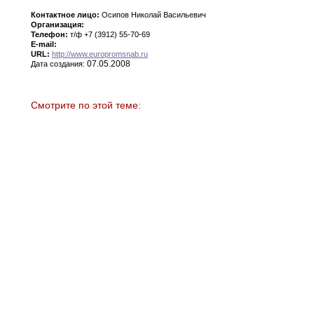
Контактное лицо:
Осипов Николай Васильевич
Организация:
Телефон:
т/ф +7 (3912) 55-70-69
E-mail:
URL:
http://www.europromsnab.ru
07.05.2008
Дата создания:
Смотрите по этой теме: