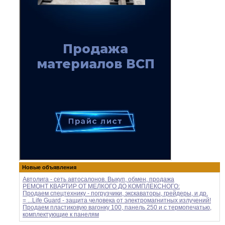
Новые объявления
Автолига - сеть автосалонов. Выкуп, обмен, продажа
РЕМОНТ КВАРТИР ОТ МЕЛКОГО ДО КОМПЛЕКСНОГО:
Продаем спецтехнику - погрузчики, экскаваторы, грейдеры, и др.
= ...Life Guard - защита человека от электромагнитных излучений!
Продаем пластиковую вагонку 100, панель 250 и с термопечатью,
комплектующие к панелям