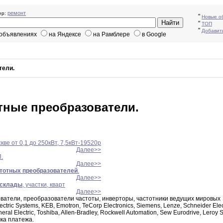
ремонт
р:
"
Новые о
"
ТОП
"
Добавит
 объявлениях
на Яндексе
на Рамблере
в Google
тели.
тные преобразователи.
кве от 0,1 до 250кВт, 7,5кВт-19520р
Далее>>
.
Далее>>
тотных
преобразователей
.
Далее>>
склады
, участки, кварт
Далее>>
ователи
,
преобразователи частоты
,
инверторы
,
частотники ведущих мировых
ectric Systems
,
KEB
,
Emotron
,
TeCorp Electronics
,
Siemens
,
Lenze,
Schneider Elec
eral Electric
,
Toshiba
,
Allen-Bradley
,
Rockwell
Automation
,
Sew Eurodrive
,
Leroy 
ка платежа
.