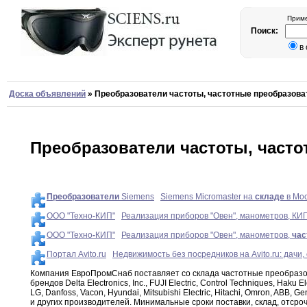
Приме
Поиск:
в
Доска объявлений
»
Преобразователи частоты, частотные преобразова
Преобразователи частоты, часто
Преобразователи
Siemens
Siemens Micromaster на
складе
в Мос
ООО "Техно
-
КИП"
Реализация приборов "Овен", манометров, КИП
ООО "Техно
-
КИП"
Реализация приборов "Овен", манометров,
час
Портал Avito.ru
Недвижимость без посредников на Avito.ru: дачи,
Компания ЕвроПромСнаб поставляет со склада
частотные
преобраз
брендов
Delta Electronics
,
Inc
.
,
FUJI Electric
,
Control Techniques
,
Haku
El
LG
,
Danfoss
,
Vacon
,
Hyundai
,
Mitsubishi
Electric,
Hitachi
,
Omron
,
ABB
,
Gen
и других
производителей. Минимальные
сроки поставки
,
склад
,
отсроч