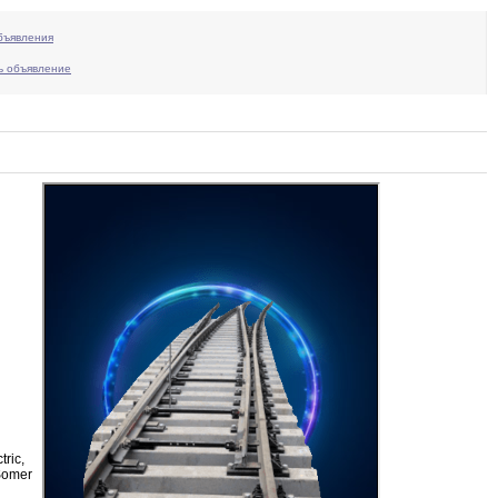
бъявления
ь объявление
tric
,
Somer