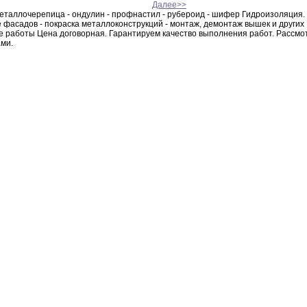
Далее>>
еталлочерепица -
ондулин - профнастил - рубероид - шифер Гидроизоляция
.
 фасадов - покраска металлоконструкций - монтаж
,
демонтаж
вышек и других
е работы Цена договорная
.
Гарантируем качество выполнения
работ.
Рассмо
ами
.