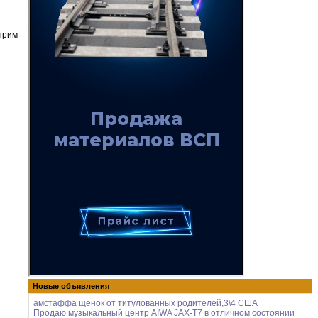
трим
Новые объявления
амстаффа щенок от титулованных родителей,3\4 США
Продаю музыкальный центр AIWA JAX-T7 в отличном состоянии