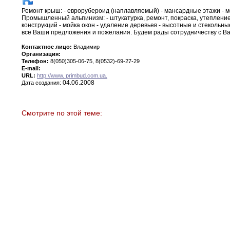
Ремонт крыш
:
- еврорубероид (наплавляемый) - мансардные этажи -
м
Промышленный альпинизм
:
- штукатурка
,
ремонт,
покраска
,
утепление
конструкций - мойка окон - удаление
деревьев -
высотные и стекольны
все Ваши предложения и пожелания
.
Будем
рады
сотрудничеству с В
Контактное лицо:
Владимир
Организация:
Телефон:
8(050)305-06-75, 8(0532)-69-27-29
E-mail:
URL:
http://www. primbud.com.ua.
04.06.2008
Дата создания:
Смотрите по этой теме: