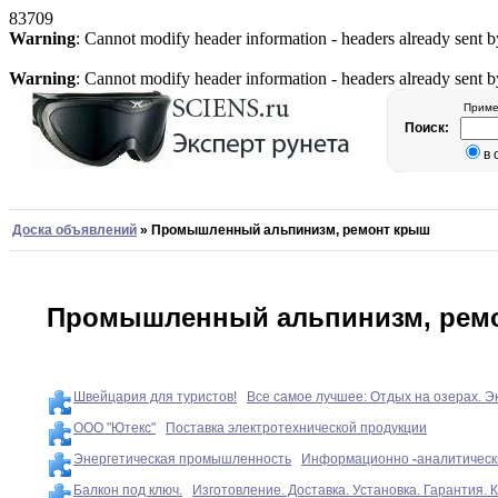
83709
Warning
: Cannot modify header information - headers already sent b
Warning
: Cannot modify header information - headers already sent b
Приме
Поиск:
в
Доска объявлений
»
Промышленный альпинизм, ремонт крыш
Промышленный альпинизм, рем
Швейцария для туристов!
Все самое лучшее: Отдых на озерах. Эк
ООО "Ютекс"
Поставка электротехнической продукции
Энергетическая промышленность
Информационно
-
аналитическ
Балкон под ключ.
Изготовление. Доставка. Установка. Гарантия. 