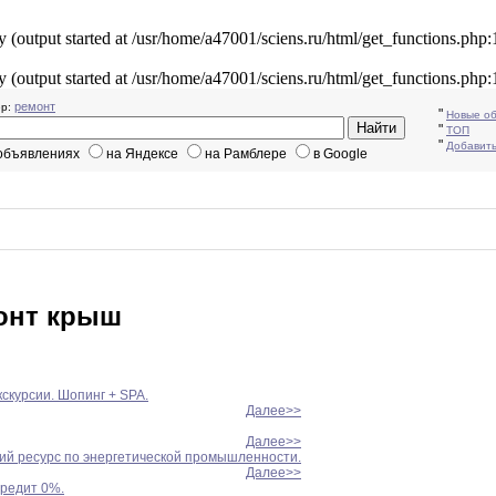
y (output started at /usr/home/a47001/sciens.ru/html/get_functions.php
y (output started at /usr/home/a47001/sciens.ru/html/get_functions.php
ремонт
р:
"
Новые о
"
ТОП
"
Добавит
 объявлениях
на Яндексе
на Рамблере
в Google
онт крыш
скурсии. Шопинг + SPA.
Далее>>
Далее>>
ий ресурс по энергетической промышленности.
Далее>>
Кредит 0%.