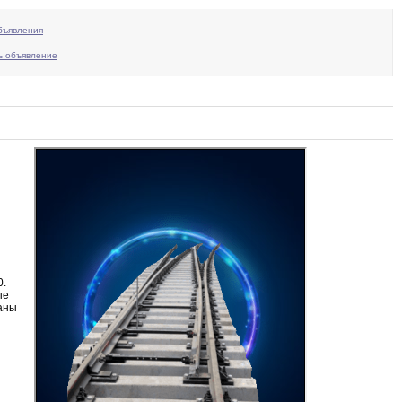
бъявления
ь объявление
0
.
ые
аны