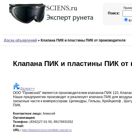
Приме
Поиск:
в
Доска объявлений
»
Клапана ПИК и пластины ПИК от производителя
Клапана ПИК и пластины ПИК от
Далее>>
ООО "Промснаб" является производителем клапанов ПИК 110
,
Клапа
Наше
предприятие
производит и реализует клапана ПИК для возду
запасные части к компрессорам
.
Цилиндры
,
Гильзы
,
Крейцкопф
,
Шат
ПИК
.
Контактное лицо:
Алексей
Организация:
Телефон:
(8342)27-01-50, 89176931552
E-mail:
URL:
http://www.krosscomplekt.narod.ru