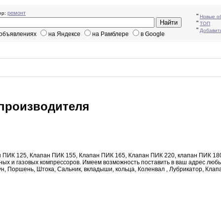
ремонт
р:
"
Новые о
"
ТОП
"
Добавит
 объявлениях
на Яндексе
на Рамблере
в Google
 производителя
н
ПИК 125
,
Клапан ПИК 155
,
Клапан ПИК
165,
Клапан ПИК 220
,
клапан ПИК 18
шных
и
газовых компрессоров
.
Имеем возможность поставить в ваш адрес
люб
ун,
Поршень
,
Штока
,
Сальник
,
вкладыши
,
кольца
,
Коленвал
,
Лубрикатор,
Клап