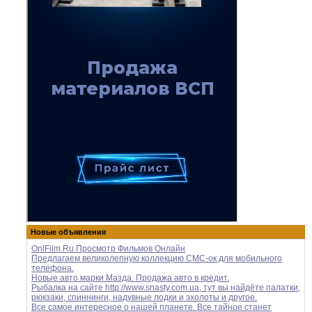
Новые объявления
OnlFilm.Ru Просмотр Фильмов Онлайн
Предлагаем великолепную коллекцию СМС-ок для мобильного
телефона.
Новые авто марки Мазда. Продажа авто в кредит.
Рыбалка на сайте http://www.snasty.com.ua, тут вы найдёте палатки,
рюкзаки, спиннинги, надувные лодки и эхолоты и другое.
Все самое интересное о нашей планете. Все тайное станет