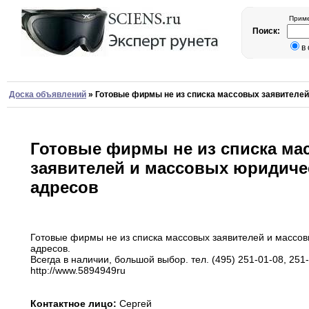
Приме
Поиск:
в
Доска объявлений
»
Готовые фирмы не из списка массовых заявителе
Готовые фирмы не из списка ма
заявителей и массовых юридиче
адресов
Готовые фирмы не из списка массовых заявителей
и
массов
адресов
.
Всегда в наличии
,
большой
выбор
.
тел
.
(495) 251-01-08
,
251-
http
:
//www
.
5894949
ru
Контактное лицо:
Сергей