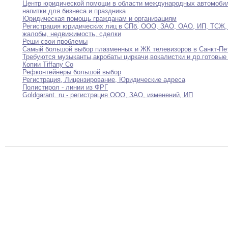
Центр юридической помощи в области международных автомоб
напитки для бизнеса и праздника
Юридическая помощь гражданам и организациям
Регистрация юридических лиц в СПб
,
ООО
,
ЗАО
,
ОАО,
ИП
,
ТСЖ
,
жалобы
,
недвижимость
,
сделки
Реши свои проблемы
Самый большой выбор плазменных и ЖК телевизоров
в
Санкт-Пе
Требуются музыканты
,
акробаты
циркачи
,
вокалистки и др
.
готовые
Копии Tiffany Co
Рефконтейнеры большой выбор
Регистрация
,
Лицензирование
,
Юридические адреса
Полистирол - линии из ФРГ
Goldgarant
.
ru - регистрация ООО
,
ЗАО
,
изменений
,
ИП