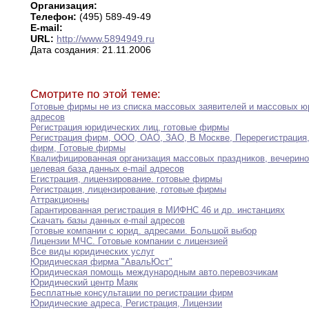
Организация:
Телефон:
(495) 589-49-49
E-mail:
URL:
http://www.5894949.ru
21.11.2006
Дата создания:
Смотрите по этой теме:
Готовые фирмы не из списка массовых заявителей
и
массовых ю
адресов
Регистрация юридических лиц
,
готовые фирмы
Регистрация фирм
,
ООО
,
ОАО
,
ЗАО
,
В Москве
,
Перерегистрация
фирм
,
Готовые фирмы
Квалифицированная организация массовых праздников
,
вечерино
целевая база данных e-mail адресов
Егистрация
,
лицензирование
.
готовые фирмы
Регистрация
,
лицензирование
,
готовые фирмы
Аттракционны
Гарантированная регистрация в МИФНС 46 и др
.
инстанциях
Скачать базы данных e-mail адресов
Готовые компании с юрид
.
адресами
.
Большой выбор
Лицензии МЧС
.
Готовые компании с лицензией
Все виды юридических услуг
Юридическая фирма "АвальЮст"
Юридическая помощь международным авто
.
перевозчикам
Юридический центр Маяк
Бесплатные консультации по регистрации фирм
Юридические адреса
,
Регистрация
,
Лицензии