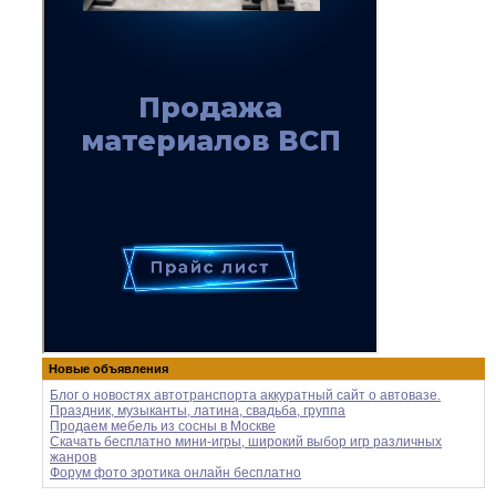
Новые объявления
Блог о новостях автотранспорта аккуратный сайт о автовазе.
Праздник, музыканты, латина, свадьба, группа
Продаем мебель из сосны в Москве
Скачать бесплатно мини-игры, широкий выбор игр различных
жанров
Форум фото эротика онлайн бесплатно