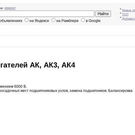
ремонт
р:
"
Новые о
"
ТОП
"
Добавит
 объявлениях
на Яндексе
на Рамблере
в Google
ателей АК, АК3, АК4
яжением
6000 В
.
посадочных мест подшипниковых узлов
,
замена
подшипников.
Балансировка