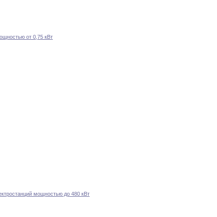
ощностью от 0
,
75 кВт
ектростанций мощностью до 480 кВт