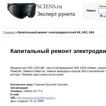
Приме
Поиск:
в
Главная
»
Капитальный ремонт электродвигателей АК, АК3, АК4
Капитальный ремонт электродвиг
Мощностью 200-1250 кВт
,
частотой вращения 500-1500 об/мин
,
напр
Ревизия
.
Замена обмоток
,
замена
выводных
концов
.
Восстановление 
ротора
.
Приемо-сдаточные испытания
.
Контактное лицо:
Георгиев Василий Олегович
Организация:
Телефон:
(49644) 20-77-5
E-mail:
URL:
http://www.keylock2006.narod.ru
21.11.2006
Дата создания: