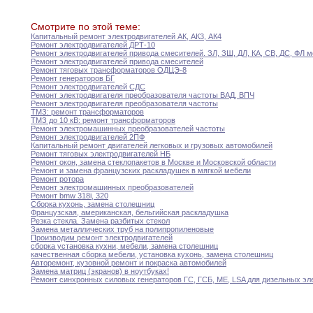
Смотрите по этой теме:
Капитальный ремонт электродвигателей АК
,
АК3
,
АК4
Ремонт электродвигателей ДРТ-10
Ремонт электродвигателей привода смесителей
.
ЗЛ
,
ЗШ
,
ДЛ
,
КА,
СВ
,
ДС
,
ФЛ м
Ремонт электродвигателей привода смесителей
Ремонт тяговых трансформаторов ОДЦЭ-8
Ремонт генераторов БГ
Ремонт электродвигателей СДС
Ремонт электродвигателя преобразователя частоты ВАД
,
ВПЧ
Ремонт электродвигателя преобразователя частоты
ТМЗ
:
ремонт трансформаторов
ТМЗ до 10 кВ
:
ремонт трансформаторов
Ремонт электромашинных преобразователей частоты
Ремонт электродвигателей 2ПФ
Капитальный ремонт двигателей легковых и грузовых автомобилей
Ремонт тяговых электродвигателей НБ
Ремонт окон
,
замена стеклопакетов в Москве и
Московской
области
Ремонт и замена французских раскладушек в мягкой
мебели
Ремонт ротора
Ремонт электромашинных преобразователей
Ремонт bmw 318i
,
320
Сборка кухонь
,
замена столешниц
Французская
,
американская
,
бельгийская раскладушка
Резка стекла
.
Замена разбитых стекол
Замена металлических труб на полипропиленовые
Производим ремонт электродвигателей
сборка установка кухни
,
мебели
,
замена столешниц
качественная сборка мебели
,
установка кухонь
,
замена столешниц
Авторемонт
,
кузовной ремонт и покраска автомобилей
Замена матриц (экранов) в ноутбуках
!
Ремонт синхронных силовых генераторов ГС
,
ГСБ
,
МЕ
,
LSA
для дизельных эл