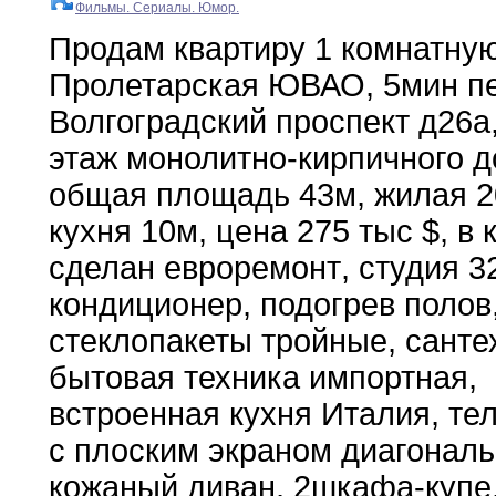
Фильмы. Сериалы. Юмор.
Продам квартиру 1 комнатну
Пролетарская ЮВАО
,
5мин
п
Волгоградский проспект д26а
этаж монолитно-кирпичного 
общая
площадь 43м
,
жилая 
кухня 10м
,
цена
275
тыс $
,
в 
сделан евроремонт
,
студия
3
кондиционер
,
подогрев полов
стеклопакеты тройные
,
санте
бытовая
техника импортная
,
встроенная кухня Италия
,
тел
с
плоским
экраном диагональ
кожаный диван
,
2шкафа-купе