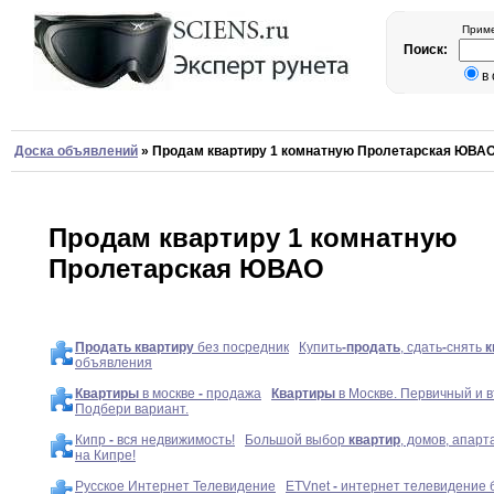
Приме
Поиск:
в
Доска объявлений
»
Продам квартиру 1 комнатную Пролетарская ЮВА
Продам квартиру 1 комнатную
Пролетарская ЮВАО
Продать
квартиру
без посредник
Купить
-
продать
, сдать
-
снять
к
объявления
Квартиры
в москве
-
продажа
Квартиры
в Москве. Первичный и 
Подбери вариант.
Кипр
-
вся недвижимость!
Большой выбор
квартир
, домов, апар
на Кипре!
Русское Интернет Телевидение
ETVnet
-
интернет телевидение 