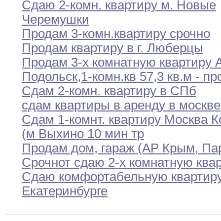
Сдаю 2-комн
.
квартиру м
.
Новые
Черемушки
Продам 3-комн
.
квартиру срочно
Продам квартиру в г
.
Люберцы
Продам 3-х комнатную квартиру
Подольск
,
1-комн
.
кв
57
,
3 кв
.
м
- пр
Сдам 2-комн
.
квартиру в СПб
сдам квартиры в аренду в москве
Сдам 1-комнт
.
квартиру Москва К
(м Выхино
10
мин тр
Продам дом
,
гараж (АР Крым
,
Пар
Срочнот сдаю 2-х комнатную ква
Сдаю комфортабельную квартиру
Екатеринбурге