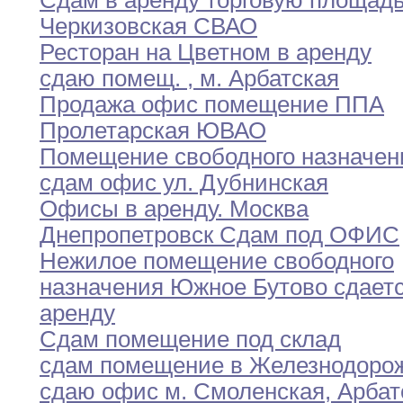
Сдам в аренду торговую площад
Черкизовская СВАО
Ресторан на Цветном в аренду
сдаю помещ
.
,
м
.
Арбатская
Продажа офис помещение ППА
Пролетарская ЮВАО
Помещение свободного назначен
сдам офис ул
.
Дубнинская
Офисы в аренду
.
Москва
Днепропетровск Сдам под ОФИС
Нежилое помещение свободного
назначения Южное Бутово сдает
аренду
Сдам помещение под склад
сдам помещение в Железнодоро
сдаю офис м
.
Смоленская
,
Арбат