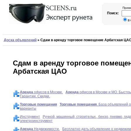
Приме
Поиск:
в
Доска объявлений
»
Сдам в аренду торговое помещение Арбатская ЦА
Сдам в аренду торговое помеще
Арбатская ЦАО
Аренда
офисов в Москве.
Аренда
офисов в Москве и МО. Быстры
Гарантии. Скидки.
Торговые
помещения
Торговые
помещения
. База объявлений 
варианты
Инструмент
Ручной, машинный, строительн., бензо, пневмо, гидр
электроинструмент
Аренда
Недвижимости.
Бесплатно дать объявление о недвижим