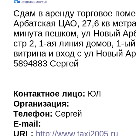
недвижимости!
Сдам в аренду торговое пом
Арбатская ЦАО
,
27,6
кв метр
минута пешком
,
ул Новый
Ар
стр 2
,
1-ая линия домов
,
1-ы
витрина и вход с ул Новый
Ар
5894883 Сергей
Контактное лицо:
ЮЛ
Организация:
Телефон:
Сергей
E-mail:
URL:
http://www.taxi2005.ru