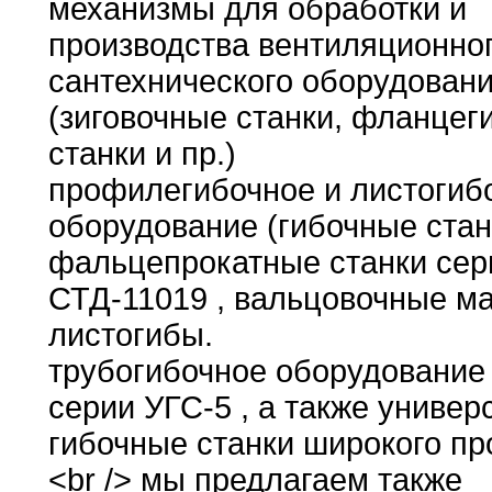
механизмы
для
обработки и
производства вентиляционног
сантехнического оборудован
(зиговочные
станки
,
фланцег
станки и пр
.
)
профилегибочное и
листогиб
оборудование (гибочные стан
фальцепрокатные станки сер
СТД-11019
,
вальцовочные м
листогибы
.
трубогибочное оборудование
серии
УГС-5
,
а также универ
гибочные станки широкого
пр
<br
/> мы предлагаем также