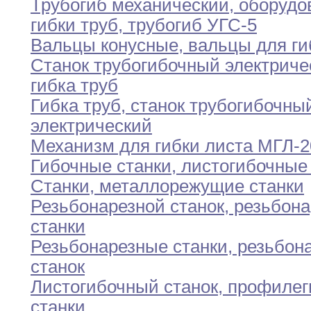
Трубогиб механический
,
оборудо
гибки труб
,
трубогиб
УГС-5
Вальцы конусные
,
вальцы для ги
Станок трубогибочный электриче
гибка труб
Гибка труб
,
станок трубогибочны
электрический
Механизм для гибки листа МГЛ-
Гибочные станки
,
листогибочные 
Станки
,
металлорежущие станки
Резьбонарезной станок
,
резьбона
станки
Резьбонарезные станки
,
резьбон
станок
Листогибочный станок
,
профилег
станки