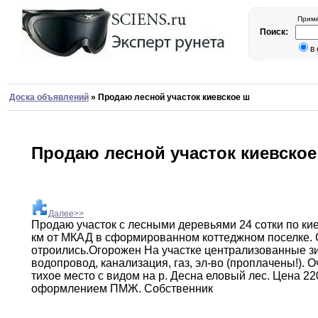
Приме
Поиск:
в
Доска объявлений
»
Продаю лесной участок киевское ш
Продаю лесной участок киевское
Далее>>
Продаю участок с лесными деревьями 24 сотки
по
ки
км от МКАД в
сформированном
коттеджном поселке
.
отроились
.
Огорожен
На участке централизованные
з
водопровод
,
канализация
,
газ
,
эл-во (проплачены
!
)
.
Оч
тихое
место с видом на р
.
Десна еловый
лес.
Цена 22
оформлением ПМЖ
.
Собственник