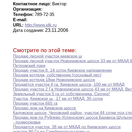
Контактное лицо:
Виктор
Организация:
Телефон:
789-72-35
E-mail:
URL:
http://www.idk.ru
23.11.2006
Дата создания:
Смотрите по этой теме:
Продаю лесной участок киевское ш
Продаю лесной участок Новорижское шоссе 33 км
от
МКАД 64
Петровский
парк
Продаю участок 8
.
14 соток Киевское направление
Продам коттедж
,
собственник (сосновый лес)
Продам коттедж 18км Новорижское шоссе
Продаётся участок 4 га
.
Киевское шоссе
,
100
км
от МКАД
Продаю участок 2 Га Новорижское шоссе 43
км
от МКАД
,
Вел
Земельный участок 5 га от собственника
.
Срочно
!
Участок
,
Киевское ш
.
,
17 км от МКАД
,
30
соток
Продаю участок 665 га
Продаю дом на Киевском шоссе
Калужское шоссе
,
Чеховский район
,
участок 44 сотки
под
стр
Продаю дом по Рублево-Успенскому шоссе Барвиха-Шульги
- подмосковье
Продается участок
.
38 км от МКАД по
Киевскому
шоссе
участок 90 Га по Симферопольскому ш