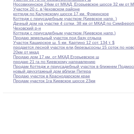
Носовихинское 24км от МКАД
,
Егорьевское шоссе 32
км
от 
Участок 20 с
.
в Чеховском районе
коттедж по Калужскому шоссе 17 км
.
Фоминское
Коттедж с приусадебным участком (Киевское напр
.
)
Дачный дом на участке 4 сотки
.
38
км
от МКАД по Симфероп
Чеховский
р-н
Коттедж с приусадебным участком (Киевское напр
.
)
Продаю земельный участок под базу отдыха
Участок Каширское ш
.
5 км
.
Картино 12
сот.
134 т
.
$
продается лесной участок ели
,
березы
сосны 15 соток по
нов
20км от мкад
Продаю дом 17 км
.
от МКАД Егорьевское
ш
продаю 21 га по Киевскому направлению
Продам Коттедж и приусадебный участок в ближнем
Подмос
новый двухэтажный дом вблизи Питера
Продаю участок в Краснодарском крае
Продам участок 1га Киевское шоссе 23км