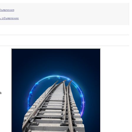
бъявления
ь объявление
а