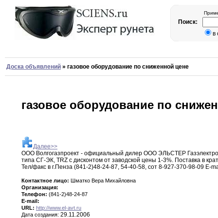
Приме
Поиск:
в
Доска объявлений
»
газовое оборудование по сниженной цене
газовое оборудование по сниже
Далее>>
ООО Волгогазпроект - официальный дилер ООО ЭЛЬСТЕР
Газэлектр
типа СГ-ЭК
,
TRZ с дисконтом от заводской
цены
1-3%
.
Поставка в кра
Тел/факс
в
г
.
Пенза (841-2)48-24-87
,
54-40-58
,
сот 8-927-370-98-09 E-ma
Контактное лицо:
Шматко Вера Михайловна
Организация:
Телефон:
(841-2)48-24-87
E-mail:
URL:
http://www.el-avt.ru
29.11.2006
Дата создания: