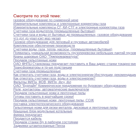
Смотрите по этой теме:
газовое оборудование по сниженной цене
Измерительные комплексы и электронные корректоры газа
Измерительные комплексы СГ
,
КИ-СТГ и электронные корректоры
газа
Счетчики газа
,
воды
тепла (промышленные
,
бытовые)
Счетчики газа и воды от бытовых до
промышленных,
газовое оборудование
чтз дэт дз урал кзкт маз чмзап
Газовое оборудование для легковый и грузовых автомобилей
Комплексное обеспечение производств
Счетчики воды
,
газа
,
тепла
,
насосы
,
(промышленные бытовые)
Появилась уникальная возможность грузоперевозки небольших партий грузо
Краны шаровые ОАО "Тяжпромарматура"
Продаем гильотинные ножи
ОАО ФНПЦ Станкомаш предлагает поставить в Ваш
адрес
станки токарно-ви
Трансформаторы и тр-ые подстанции
Счетчики газа промышленные
Как отмотать счетчики газа
,
воды и электроэнергии
Инструкции,
рекомендаци
Как отмотать счетчики газа
,
воды и электроэнергии
?
Фильтры ФИПа
,
ФОВ
,
ФИПр
,
фсу
,
фл
ОАО "Бурпайп" Коммерческое предложение по буровому оборудованию
Реле
,
контакторы
,
автоматические выключатели
Продаем гильотинные ножи и ленточные пилы
Готовы поставить в кратчайшие сроки
!
Продаем гильотинные ножи
,
ленточные пилы
,
СОЖ
поставка электротехнического оборудования
Гильотинные ножи для резки металла
,
дисковые и
ленточные
пилы
Крышные блок-модульные котельные
фирма предлагает
Продается кабель
Продаем станки б/у в рабочем состоянии
Задвижки штампосварные Пенза