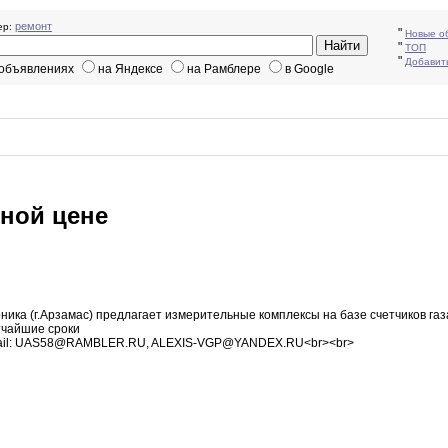
ремонт
р:
"
Новые о
"
ТОП
"
Добавит
 объявлениях
на Яндексе
на Рамблере
в Google
нной цене
оника
(г
.
Арзамас) предлагает измерительные комплексы на базе счетчиков
газ
тчайшие сроки
il
:
UAS58@RAMBLER
.
RU
,
ALEXIS-VGP@YANDEX.RU<br><br>