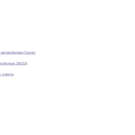
в
автомобилями
Газель
!
нторезные 1К625Д
и
,
советы