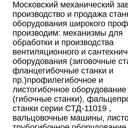
Московский механический за
производство и продажа
стан
оборудования широкого про
производим
:
механизмы для
обработки
и производства
вентиляционного и сантехнич
оборудования (зиговочные
ст
фланцегибочные станки и
пр
.
)профилегибочное и
листогибочное оборудование
(гибочные
станки)
,
фальцепр
станки серии СТД-11019
,
вальцовочные
машины,
лист
трубогибочное оборудование