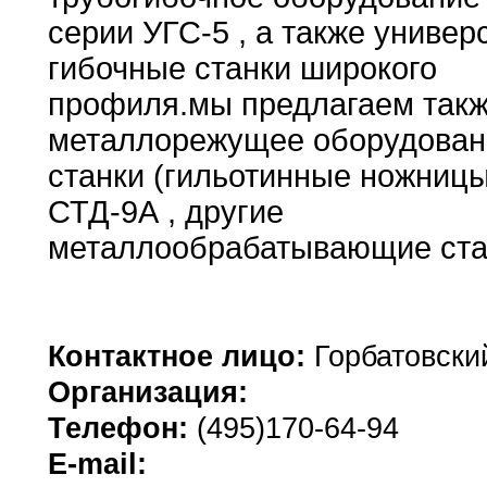
серии УГС-5
,
а
также универ
гибочные станки широкого
профиля
.
мы предлагаем
так
металлорежущее оборудован
станки (гильотинные ножниц
СТД-9А
,
другие
металлообрабатывающие ста
Контактное лицо:
Горбатовск
Организация:
Телефон:
(495)170-64-94
E-mail: