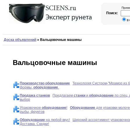
Приме
Поиск:
в
Доска объявлений
»
Вальцовочные машины
Вальцовочные машины
Производство
оборудование
Технология Систром
-
"Мрамор из 
формы,
оборудование
.
Продажа
станков
Предлагаем
станки
и
оборудование
по спец.
выбор
Упаковочное
оборудование
!
Оборудование
для упаковки молочн
рыбы, фруктов
Оборудование
на любой вкус!
Широкий ассортимент упаковочно
Доставка. Скидки!