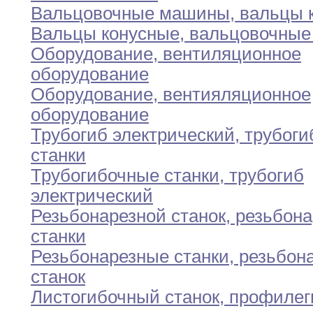
Вальцовочные машины
,
вальцы 
Вальцы конусные
,
вальцовочные
Оборудование
,
вентиляционное
оборудование
Оборудование
,
вентияляционное
оборудование
Трубогиб электрический
,
трубоги
станки
Трубогибочные станки
,
трубогиб
электрический
Резьбонарезной станок
,
резьбона
станки
Резьбонарезные станки
,
резьбон
станок
Листогибочный станок
,
профилег