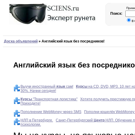
Приме
Поиск:
в
Доска объявлений
»
Английский язык без посредников!
Английский язык без посреднико
Выучи иностранный
язык
сам!
Курсы
на CD, DVD, MP3. 10 лет н
30%. Начни сегодня!
Курсы
"Транспортная логистика"
Хотите получить престижную 
Приходите!
Пополнение WebMoney через SMS
Пополни кошелёк WebMoney
НЛП в Петербурге.
Санкт
-
Петербургский
Центр
НЛП. Обучение 
психологии.