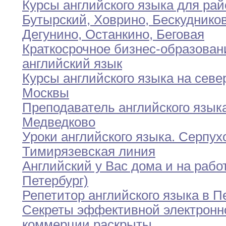
Курсы английского языка для ра
Бутырский
,
Ховрино
,
Бескудников
Дегунино
,
Останкино
,
Беговая
Краткосрочное бизнес-образован
английский язык
Курсы английского языка на севе
Москвы
Преподаватель английского язык
Медведково
Уроки английского языка
.
Серпухо
Тимирязевская линия
Английский у Вас дома и на рабо
Петербург)
Репетитор английского языка в П
Секреты эффективной электронн
коммерции раскрыты