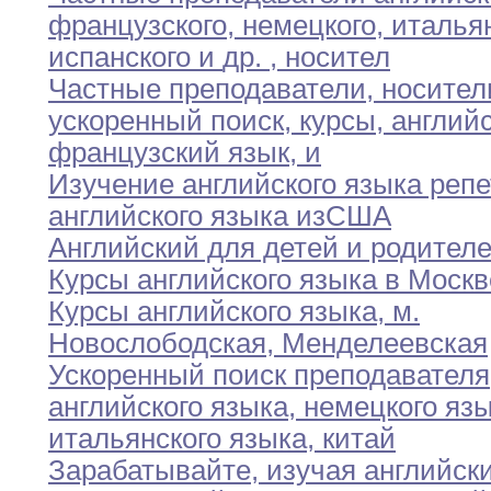
французского
,
немецкого
,
итальян
испанского
и
др
.
,
носител
Частные преподаватели
,
носител
ускоренный поиск
,
курсы
,
англий
французский язык
,
и
Изучение английского языка реп
английского языка изСША
Английский для детей и родител
Курсы английского языка в Москв
Курсы английского языка
,
м
.
Новослободская
,
Менделеевская
Ускоренный поиск преподавателя
английского языка
,
немецкого
язы
итальянского языка
,
китай
Зарабатывайте
,
изучая английск