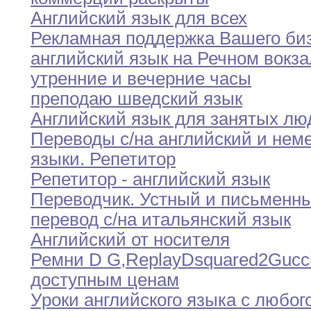
Английский язык для всех
Рекламная поддержка Вашего би
английский язык на Речном вокза
утренние и
вечерние
часы
преподаю шведский язык
Английский язык для занятых лю
Переводы с/на английский и нем
языки
.
Репетитор
Репетитор - английский язык
Переводчик
.
Устный и письменн
перевод с/на итальянский
язык
Английский от носителя
Ремни D G
,
Replay
Dsquared2
Gucc
доступным ценам
Уроки английского языка с любог