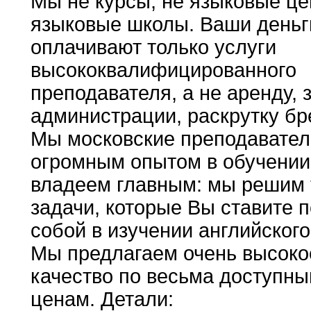
Мы не курсы
,
не языковые це
языковые
школы
.
Ваши деньг
оплачивают только услуги
высококвалифицированного
преподавателя,
а не аренду
,
з
администрации
,
раскрутку бр
Мы московские преподавател
огромным опытом в
обучени
владеем главным
:
мы решим 
задачи
,
которые
Вы ставите 
собой в изучении английског
Мы предлагаем очень высоко
качество по весьма
доступн
ценам
.
Детали
: