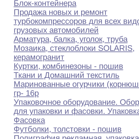
Блок-контейнера
Продажа новых и ремонт
турбокомпрессоров для всех
вид
грузовых автомобилей
Арматура
,
балка
,
уголок
,
труба
Мозаика
,
стеклоблоки SOLARIS
,
керамогранит
Куртки
,
комбинезоны - пошив
Ткани и Домашний текстиль
Маринованные огурчики (корнюш
гр- 16р
Упаковочное оборудование
.
Обор
для упаковки и фасовки
.
Упаковк
Фасовка
Футболки
,
толстовки - пошив
Полиграфия рекламная
,
упаковка