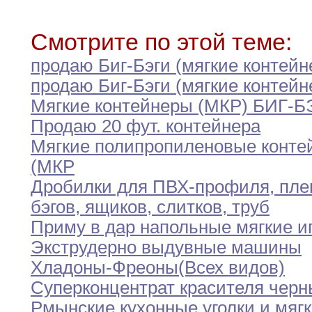
Смотрите по этой теме:
продаю Биг-Бэги (мягкие контейн
продаю Биг-Бэги (мягкие контейн
Мягкие контейнеры (МКР) БИГ-БЭ
Продаю 20 фут
.
контейнера
Мягкие полипропиленовые конте
(МКР
Дробилки для ПВХ-профиля
,
пле
бэгов
,
ящиков
,
слитков
,
труб
Приму в дар напольные мягкие и
Экструдерно выдувные машины
Хладоны-Фреоны(Всех видов)
Суперконцентрат красителя чер
Рмынские кухонные уголки и мяг