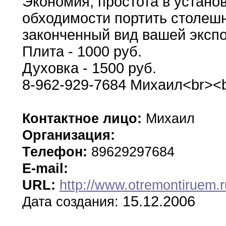
Экономия
,
простота в устано
обходимости
портить столеш
законченный вид вашей эксп
Плита
-
1000 руб
.
Духовка - 1500 руб
.
8-962-929-7684
Михаил<br><
Контактное лицо:
Михаил
Организация:
Телефон:
89629297684
E-mail:
URL:
http://www.otremontiruem.r
15.12.2006
Дата создания: