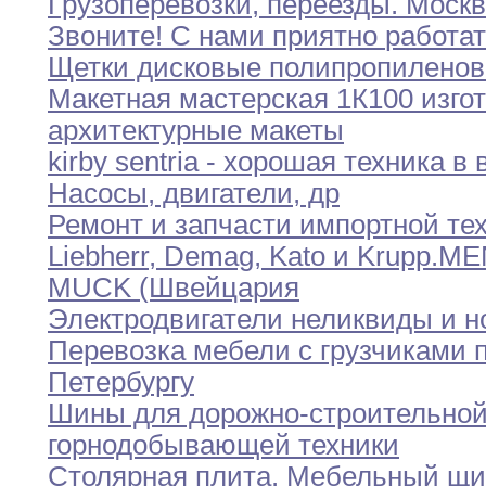
Грузоперевозки
,
переезды
.
Москв
Звоните
!
С нами
приятно
работа
Щетки дисковые полипропилено
Макетная мастерская 1К100 изго
архитектурные макеты
kirby sentria - хорошая техника в
Насосы
,
двигатели
,
др
Ремонт и запчасти импортной те
Liebherr
,
Demag
,
Kato
и Krupp
.
ME
MUCK (Швейцария
Электродвигатели неликвиды и 
Перевозка мебели с грузчиками п
Петербургу
Шины для дорожно-строительной
горнодобывающей техники
Столярная плита
.
Мебельный щи