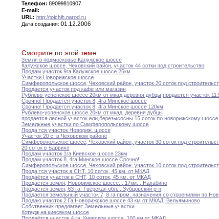
Телефон:
89099810907
E-mail:
URL:
http://toichih.narod.ru
01.12.2006
Дата создания:
Смотрите по этой теме:
Земля в подмосковье Калужское шоссе
Калужское шоссе
,
Чеховский район
,
участок 44 сотки
под
строительство
Продам участок 9га Калужское шоссе 25км
Участки Новорижское шоссе
Симферопольское шоссе
,
Чеховский район
,
участок 20 соток
под
строительс
Продается участок под кафе или магазин
Рублево-успенское шоссе 20км от мкад
,
деревня дубцы
,
продается участок
11.
Срочно
!
Продается участок 8
,
4га Минское шоссе
Срочно
!
Продается участок 8
,
4га Минское шоссе
120км
Рублево-успенское шоссе 20км от мкад
,
деревня дубцы
продается лесной участок ели
,
березы
сосны 15 соток по
новорижскому
шоссе 
Земельные участки по Симферопольскому шоссе
Прода тся участок Новориж
.
шоссе
Участок 20 с
.
в Чеховском районе
Симферопольское шоссе
,
Чеховский район
,
участок 30 соток
под
строительс
20 соток в Барвихе
Продам участок 1га Киевское шоссе 23км
Продам участок 8
,
4га Минское шоссе Срочно
!
Симферопольское шоссе
,
Чеховский район
,
участок 10 соток
под
строительс
Прода тся участок в СНТ
,
10 соток
,
45
км
.
от МКАД
Продаётся участок в СНТ
,
10 соток
,
45
км.
от МКАД
Продается земля
,
Новорижское шоссе
.
,
17км
.
,
Нахабино
Продается земля
,
63 га
.
Тверская обл
.
,
Зубцовский
р-н
Продается земельный участок 7
,
8 га пром
.
назначения
со строениями по Но
Продаю участок 2 Га Новорижское шоссе 43
км
от МКАД
,
Вельяминово
Собственник предлагает Земельные участки
Котедж на киесвком шоссе
Продаётся участок 4 га
.
Киевское шоссе
,
100
км
от МКАД