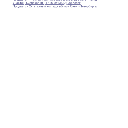
Участок
,
Киевское ш
.
,
17 км от МКАД
,
30
соток
Продается 2х этажный коттедж вблизи Санкт-Петербурга