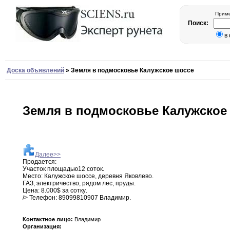
Приме
Поиск:
в
Доска объявлений
»
Земля в подмосковье Калужское шоссе
Земля в подмосковье Калужское
Далее>>
Продается
:
Участок площадью12 соток
.
Место
:
Калужское
шоссе
,
деревня Яковлево
.
ГАЗ
,
электричество
,
рядом
лес,
пруды
.
Цена
:
8
.
000$ за сотку
.
/> Телефон:
89099810907 Владимир
.
Контактное лицо:
Владимир
Организация: