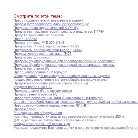
Смотрите по этой теме:
Пресс гидравлический
,
вязальные машинки
Продаю металообрабатывающее оборудование
Продаем пресс гидравлический KuPY б/у
Предлагаем гидравлический пресс для пластмасс П474А
Продажа кривошипных прессов
Пресс П 6334А
Продается пресс PYE 250 S/1 M
Предлагаем г/пресс одностоечный П6329
Предлагаем г/пресс для пластмасс Д2430Б
Продам г/пресс для пластмасс П476
Предлагаем б/у станки
Продаем б/у оборудование для переработки резины
,
пластмасс
Продаем б/у оборудование для переработки пластмасс
,
резины
Предлагаем станки б/у
Пресс-конференция в Петербурге
Оборудование для производства полимер-песчаных изделий
продаю неустоновленные металлообрабатывающие станки
Продаю токарно-винторезный станок 165(5 3м)
продаем пресс Rico-C12
Продаем станки б/у по низким ценам
Продам станки и пресса б/у
Проведите презентацию ВАШЕЙ компании в Петербурге
Столик от швейной машинки
,
красное дерево
,
ручная
работа,
по бокам резны
Пресс листогибочный гидравлический
.
ЛИЗИНГ
Продаю пресс
Распродажа м/о оборудования
Комплекс переработки пластмасс средняя производительность 250 кгч
ДИПы
,
расточные
,
зуборезные
,
строгальные станки
Координатно-расточной станок + др
Мы рады предложить Вам свои услуги в
изготовлении
литьевых изделий из п