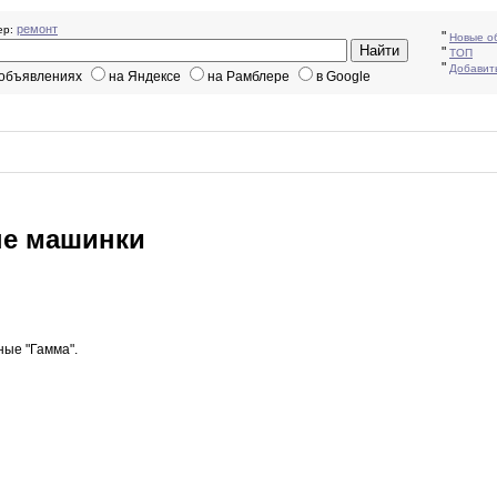
ремонт
р:
"
Новые о
"
ТОП
"
Добавит
 объявлениях
на Яндексе
на Рамблере
в Google
ые машинки
ьные
"Гамма"
.