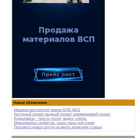
Новые объявления
Машина контактной сварки МТВ-4801
Латунный прокат медный прокат алюминиевый прокат
Кукрыниксы - тексты песен, видео, клипы.
Микрофибра салфетки. ткань ткань для очков
Просмотр новых шуток на много приятнее старых