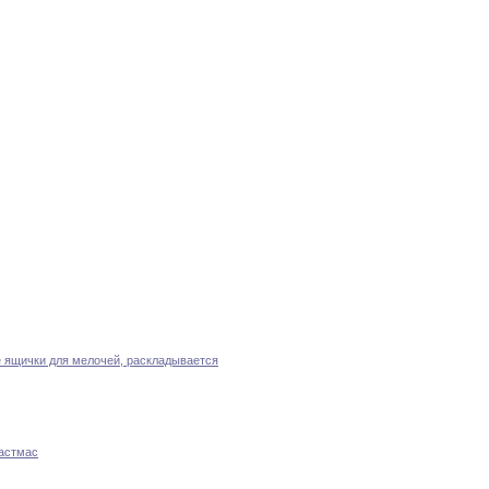
е ящички для мелочей
,
раскладывается
ластмас