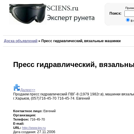
Приме
Поиск:
в
Доска объявлений
»
Пресс гидравлический, вязальные машинки
Пресс гидравлический, вязальн
Далее>>
Продаем пресс гидравлический ПВГ-8 (1979 1982г
.
в
)
,
машинки
вязал
г
.
Харьков
,
(057)716-45-70 716-45-74
.
Евгений
Контактное лицо:
Евгений
Организация:
Телефон:
716-45-70
E-mail:
URL:
http://www.ipv.ru
27.11.2006
Дата создания: