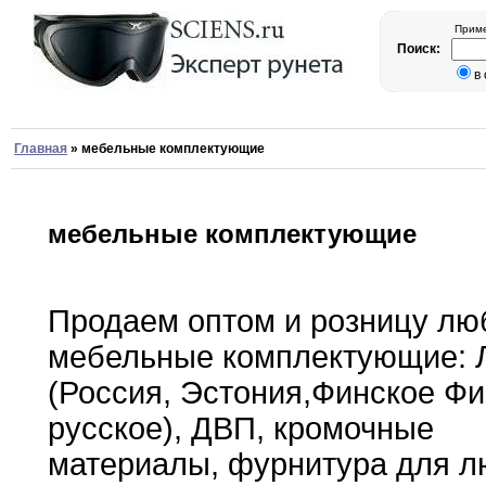
Приме
Поиск:
в
Главная
»
мебельные комплектующие
мебельные комплектующие
Продаем оптом и розницу л
мебельные комплектующие
:
(Россия
,
Эстония
,
Финское
Фи
русское)
,
ДВП
,
кромочные
материалы
,
фурнитура
для
л