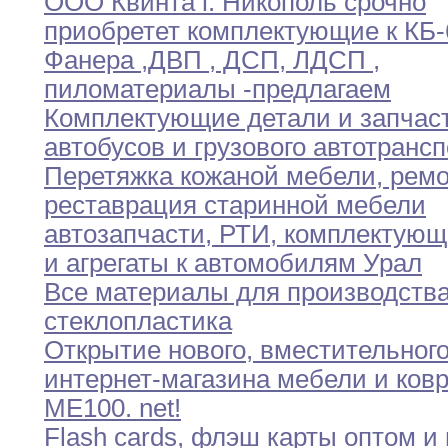
ООО Квинта г
.
Никополь срочно
приобретет комплектующие
к
КБ-
Фанера
,
ДВП
,
ДСП
,
ЛДСП
,
пиломатериалы
-предлагаем
Комплектующие детали и запчас
автобусов и
грузового
автотрансп
Перетяжка кожаной мебели
,
ремо
реставрация старинной
мебели
автозапчасти
,
РТИ
,
комплектующ
и агрегаты к
автомобилям
Урал
Все материалы для производств
стеклопластика
Открытие нового
,
вместительног
интернет-магазина мебели и ков
МЕ100
.
net
!
Flash cards
,
флэш карты оптом и 