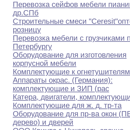
Перевозка сейфов мебели пиани
др
.
СПб
Cтроительные смеси "Ceresit"опт
розницу
Перевозка мебели с грузчиками п
Петербургу
Оборудование для изготовления
корпусной мебели
Комплектующие к огнетушителям
Аппараты окрас
.
(Германия)
:
комплектующие и ЗИП (рас
Катера
,
двигатели
,
комплектующ
Комплектующие для ж
.
д
.
тр-та
Оборудование для пр-ва окон (П
дерево) и
дверей