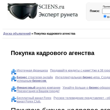
Приме
Поиск:
в
Доска объявлений
»
Покупка кадрового агенства
Покупка кадрового агенства
Ипотечная франшиза
Продавайте кредиты с нами! Уже в 38 горо
Бизнес
стратегия онлайн
Интеллектуальная
бизнес
-
игра. Созд
успешным
бизнесом
.
Финансовый
анализ компании
Узнайте больше о
бизнес
-
образо
Презентация в Вашем городе!
Бесплатный канал Forex
Русское телевидение представляет
-
об
канал Forex Club.