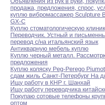
Объявления из рук в руки
,
покупк
продажа
,
предложения,
спрос
,
ус
куплю вибромассажер Sculpture 
GX-C
Куплю стоматологическую клини
Переводчик
.
Устный и письменн
перевод с/на итальянский
язык
Антикварную мебель куплю
Куплю черный металл
.
Рассмотр
предложения
Куплю коляску Peg-Perego Piumot
сдам жиль Санкт-Петербург На д
Ищу работу в КНР г
.
Шанхай
Ищу работу переводчика китайск
Покупаю сотовые телефоны кру
оптом