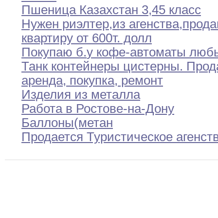
Пшеница Казахстан 3
,
4
5 класс
Нужен риэлтер
,
из агенства
,
прод
квартиру от 600т
.
долл
Покупаю б
.
у
кофе-автоматы люб
Танк контейнеры цистерны
.
Прод
аренда
,
покупка
,
ремонт
Изделия из металла
Работа в Ростове-на-Дону
Баллоны(метан
Продается Туристическое агенст