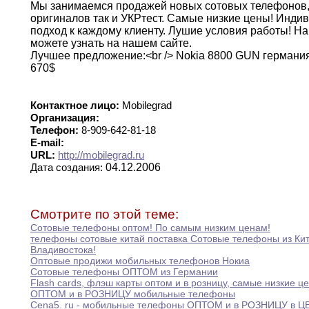
Мы занимаемся продажей новых сотовых телефонов
оригиналов
так и УКРтест
.
Самые низкие цены
!
Индив
подход
к каждому клиенту
.
Лушие условия работы
!
На
можете узнать на нашем сайте
.
Лучшее
предложение:<br
/> Nokia 8800 GUN германи
670$
Контактное лицо:
Mobilegrad
Организация:
Телефон:
8-909-642-81-18
E-mail:
URL:
http://mobilegrad.ru
04.12.2006
Дата создания:
Смотрите по этой теме:
Сотовые телефоны оптом
!
По самым низким ценам
!
телефоны сотовые китай поставка Сотовые телефоны из
Ки
Владивостока
!
Оптовые продижи мобильных телефонов Нокиа
Сотовые телефоны ОПТОМ из Германии
Flash cards
,
флэш карты оптом и в
розницу,
самые низкие ц
ОПТОМ и в РОЗНИЦУ мобильные телефоны
Cena5
.
ru - мобильные телефоны ОПТОМ и
в
РОЗНИЦУ в Ц