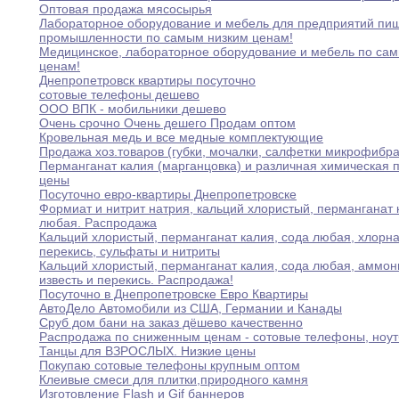
Оптовая продажа мясосырья
Лабораторное оборудование и мебель для предприятий пи
промышленности
по самым низким ценам
!
Медицинское
,
лабораторное оборудование и мебель по са
ценам
!
Днепропетровск квартиры посуточно
сотовые телефоны дешево
ООО ВПК - мобильники дешево
Очень срочно Очень дешего Продам оптом
Кровельная медь и все медные комплектующие
Продажа хоз
.
товаров (губки
,
мочалки
,
салфетки микрофибр
Перманганат калия (марганцовка) и различная химическая 
цены
Посуточно евро-квартиры Днепропетровске
Формиат и нитрит натрия
,
кальций хлористый
,
перманганат
любая
.
Распродажа
Кальций хлористый
,
перманганат калия
,
сода любая
,
хлорн
перекись
,
сульфаты и нитриты
Кальций хлористый
,
перманганат калия
,
сода любая
,
аммон
известь и перекись
.
Распродажа
!
Посуточно в Днепропетровске Евро Квартиры
АвтоДело Автомобили из США
,
Германии и Канады
Сруб дом бани на заказ дёшево качественно
Распродажа по сниженным ценам - сотовые телефоны
,
ноут
Танцы для ВЗРОСЛЫХ
.
Низкие цены
Покупаю сотовые телефоны крупным оптом
Клеивые смеси для плитки
,
природного камня
Изготовление Flash и Gif баннеров