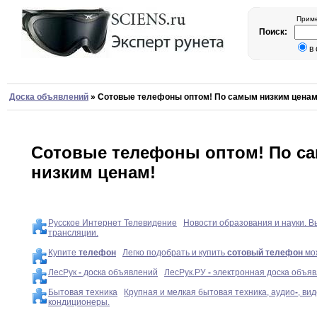
Приме
Поиск:
в
Доска объявлений
»
Сотовые телефоны оптом! По самым низким ценам
Сотовые телефоны оптом! По с
низким ценам!
Русское Интернет Телевидение
Новости образования и науки. В
трансляции.
Купите
телефон
Легко подобрать и купить
сотовый
телефон
мож
ЛесРук
-
доска объявлений
ЛесРук.РУ
-
электронная доска объяв
Бытовая техника
Крупная и мелкая бытовая техника, аудио
-
, ви
кондиционеры.