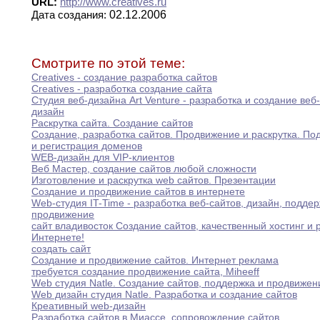
URL:
http://www.creatives.ru
02.12.2006
Дата создания:
Смотрите по этой теме:
Creatives - создание разработка сайтов
Creatives - разработка создание сайта
Студия веб-дизайна Art Venture - разработка и
создание
веб
дизайн
Раскрутка сайта
.
Создание сайтов
Создание
,
разработка сайтов
.
Продвижение и раскрутка
.
Под
и регистрация доменов
WEB-дизайн для VIP-клиентов
Веб Мастер
,
создание сайтов любой сложности
Изготовление и раскрутка web сайтов
.
Презентации
Создание и продвижение сайтов в интернете
Web-студия IT-Time - разработка веб-сайтов
,
дизайн
,
поддер
продвижение
сайт владивосток Создание сайтов
,
качественный хостинг и
Интернете
!
создать сайт
Создание и продвижение сайтов
.
Интернет реклама
требуется создание продвижение сайта
,
Miheeff
Web студия Natle
.
Создание сайтов
,
поддержка и
продвижен
Web дизайн студия Natle
.
Разработка и создание
сайтов
Креативный web-дизайн
Разработка сайтов в Миассе
,
сопровождение сайтов