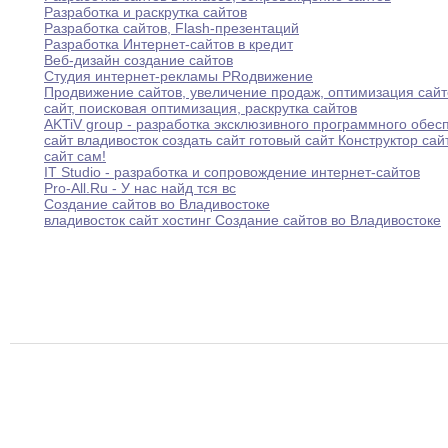
Разработка и раскрутка сайтов
Разработка сайтов
,
Flash-презентаций
Разработка Интернет-сайтов в кредит
Веб-дизайн создание сайтов
Студия интернет-рекламы PRодвижение
Продвижение сайтов
,
увеличение продаж
,
оптимизация сайт
сайт,
поисковая оптимизация
,
раскрутка сайтов
AKTiV group - разработка эксклюзивного программного обес
сайт владивосток создать сайт готовый сайт Конструктор
сай
сайт сам
!
IT Studio - разработка и сопровождение интернет-сайтов
Pro-All
.
Ru - У нас найд тся вс
Создание сайтов во Владивостоке
владивосток сайт хостинг Создание сайтов во Владивостоке