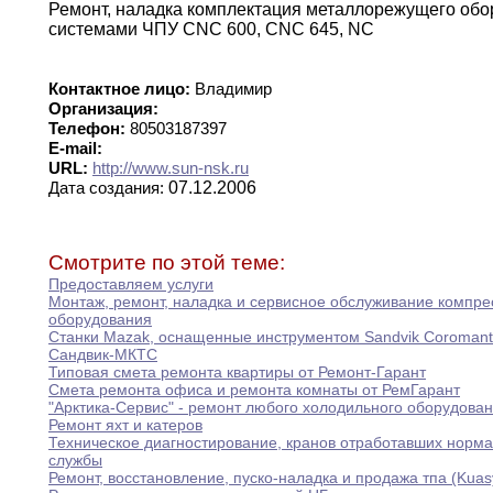
Ремонт
,
наладка комплектация металлорежущего обо
системами
ЧПУ
CNC 600
,
CNC 645
,
NC
Контактное лицо:
Владимир
Организация:
Телефон:
80503187397
E-mail:
URL:
http://www.sun-nsk.ru
07.12.2006
Дата создания:
Смотрите по этой теме:
Предоставляем услуги
Монтаж
,
ремонт
,
наладка и сервисное обслуживание компре
оборудования
Станки Mazak
,
оснащенные инструментом Sandvik Coromant
Сандвик-МКТС
Типовая смета ремонта квартиры от Ремонт-Гарант
Смета ремонта офиса и ремонта комнаты от
РемГарант
"Арктика-Сервис" - ремонт любого холодильного оборудова
Ремонт яхт и катеров
Техническое диагностирование
,
кранов отработавших норма
службы
Ремонт
,
восстановление
,
пуско-наладка и продажа тпа (Kua