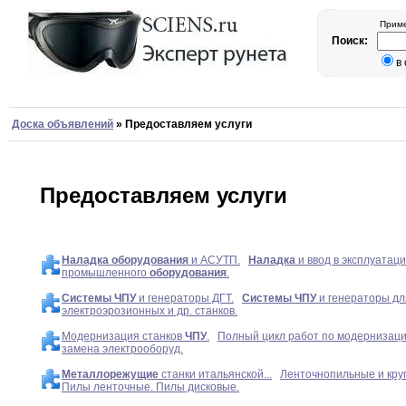
Приме
Поиск:
в
Доска объявлений
»
Предоставляем услуги
Предоставляем услуги
Наладка
оборудования
и АСУТП.
Наладка
и ввод в эксплуатаци
промышленного
оборудования
.
Системы
ЧПУ
и генераторы ДГТ.
Системы
ЧПУ
и генераторы дл
электроэрозионных и др. станков.
Модернизация станков
ЧПУ
.
Полный цикл работ по модернизаци
замена электрооборуд.
Металлорежущие
станки итальянской...
Ленточнопильные и кру
Пилы ленточные. Пилы дисковые.