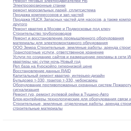
Ремонт тяговых электродвигателей НБ
Электроэрозионные станки
ремонт морозильных ларей
,
сплитсистема
Продажа компрессоров и зап
.
частей
Продажа НЦСК Запасных частей для насосов
,
а
также
компр
другого
Ремонт квартир в Москве и Подмосковье под
ключ
Строительство трубопроводов
Ремонт и восстановление промышленного оборудования
материалы для электромонтажного обрудования
ООО Земра Строительные
,
земляные работы
,
аренда строи
Транспортные услуги
,
ответственное хранение
Услуги по созданию сайтов и размещению рекламы
в
сети И
квартиры час сутки ночь
,
Новый год
Реп база на Курскойпо гипернизкой цене
Восстановление данных RAID
Капитальный ремонт квартир
,
интерьер-дизайн
Бульдозер т-330
,
трактор т-330
,
чебоксарец
Оборудование противопожарных охранных систем Пожарот
сигнализация
Ремонт гур
,
ремонт рулевой рейки в Тушино-Авто
Блок-контейнеры технологические для оборудования связи и
Строительные
,
земляные
,
отделочные работы
,
аренда строи
строительные
материалы