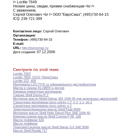
/> Loctite
7649
Низкие цены
,
скидки
,
премии снабженцам
<br
/>
С уважением
,
Сергей Олегович
<br
/> ООО "ЕвроСмаз"
,
(495)730-64-15
ICQ
:
236-721-389
Контактное лицо:
Сергей Олегович
Организация:
Телефон:
(495)730-64-15
E-mail:
URL:
http://eurosmaz.ru
07.12.2006
Дата создания:
Смотрите по этой теме:
Loctite 7063
Loctite 7800
,
ООО "ЕвроСмаз
Loctite 222
,
406
Материалы LOCTITE от официального дистрибьютера
Масла и смазки KLUBER и другие
Клеевые ремонтные материалы
Смазка Shell Darina R 2
Моторное масло Mobil Delvac MX 15W-40 для
дизельных
двигателей
!
Смазочные материалы esso unirex n 2
,
n
3,
s 2
,
ep 2
Смазочные материалы esso unirex n 2
Электроизоляционное масло Shell Fluid 4600
Моторное масло Shell Helix Diesel Plus SAE
10W-40
Компрессорное масло Shell Corena P 68
,
100
Масло mobilgear 626
Масло mobilgear
Трансмиссионное масло Shell Spirax GX SAE 80W
Масло Shell Risella 717