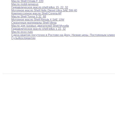
Масло Shell Omala F 220
Масло mobil pegasus
Гидравлическое масло shell tellus 15
,
22
,
32
Моторное масло Shell Helix Diesel Ultra SAE
5W-40
Компрессорное масло Shell Corena AP
Масло Shell Tonna S 32
,
68
Mоторное масло Shell Rimula X SAE 10W
Смазочные материалы Shell Vitrea
Масло для газовых двигателей Shell Mysella
Гидравлическое масло shell tellus s 22
,
32
Масло esso nuto
Сдача квартир посуточно в Ростове-на-Дону
.
Низкие цены
.
Постоянным
клиен
Сульфохлорантин