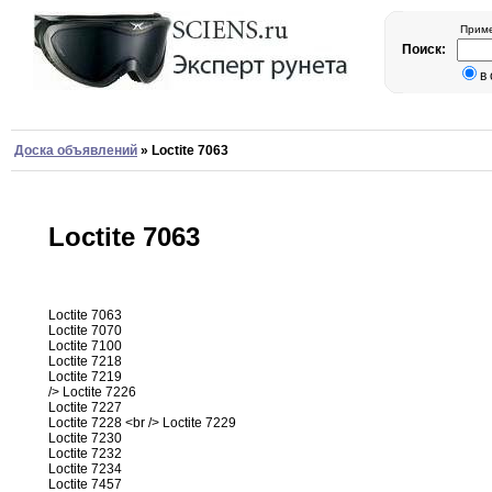
Приме
Поиск:
в
Доска объявлений
»
Loctite 7063
Loctite 7063
Loctite 7063
Loctite 7070
Loctite
7100
Loctite 7218
Loctite 7219
/> Loctite
7226
Loctite 7227
Loctite 7228
<br
/> Loctite 7229
Loctite 7230
Loctite
7232
Loctite 7234
Loctite 7457