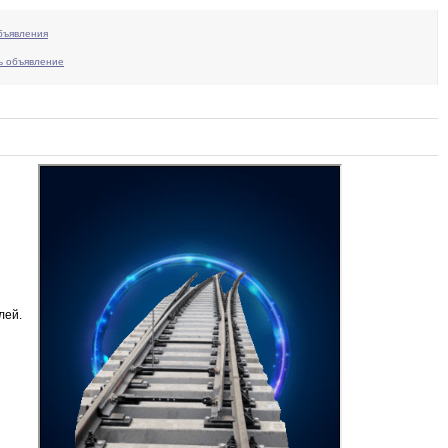
бъявления
ь объявление
лей
.