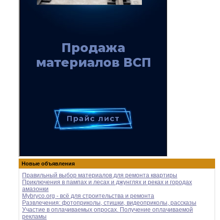
Новые объявления
Правильный выбор материалов для ремонта квартиры
Приключения в пампах и лесах и джунглях и реках и городах
амазонки
Mybryco.org - всё для строительства и ремонта
Развлечения: фотоприколы, стишки, видеоприколы, рассказы
Участие в оплачиваемых опросах. Получение оплачиваемой
рекламы