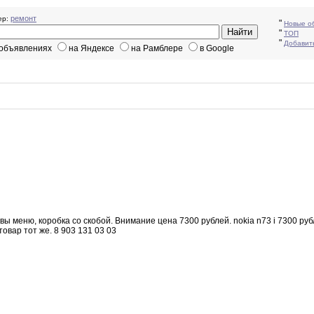
ремонт
р:
"
Новые о
"
ТОП
"
Добавит
 объявлениях
на Яндексе
на Рамблере
в Google
квы меню
,
коробка со
скобой.
Внимание цена 7300 рублей
.
nokia n73 i
7300
руб
товар
тот
же
.
8 903 131 03 03