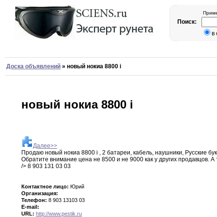
Приме
Поиск:
в
Доска объявлений
»
новый нокиа 8800 i
новый нокиа 8800 i
Далее>>
Продаю новый нокиа 8800 i
,
2
батареи,
кабель
,
наушники
,
Русские бу
Обратите внимание цена не 8500 и
не
9000 как у других продавцов
.
А 
/> 8
903 131 03 03
Контактное лицо:
Юрий
Организация:
Телефон:
8 903 13103 03
E-mail:
URL:
http://www.pestik.ru