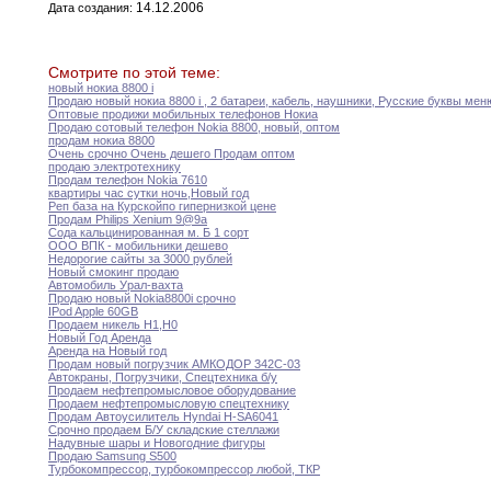
14.12.2006
Дата создания:
Смотрите по этой теме:
новый нокиа 8800 i
Продаю новый нокиа 8800 i
,
2
батареи,
кабель
,
наушники
,
Русские буквы мен
Оптовые продижи мобильных телефонов Нокиа
Продаю сотовый телефон Nokia 8800
,
новый
,
оптом
продам нокиа 8800
Очень срочно Очень дешего Продам оптом
продаю электротехнику
Продам телефон Nokia 7610
квартиры час сутки ночь
,
Новый год
Реп база на Курскойпо гипернизкой цене
Продам Philips Xenium 9@9a
Сода кальцинированная м
.
Б 1 сорт
ООО ВПК - мобильники дешево
Недорогие сайты за 3000 рублей
Новый смокинг продаю
Автомобиль Урал-вахта
Продаю новый Nokia8800i срочно
IPod Apple 60GB
Продаем никель Н1
,
Н0
Новый Год Аренда
Аренда на Новый год
Продам новый погрузчик АМКОДОР 342С-03
Автокраны
,
Погрузчики
,
Спецтехника б/у
Продаем нефтепромысловое оборудование
Продаем нефтепромысловую спецтехнику
Продам Автоусилитель Hyndai H-SA6041
Срочно продаем Б/У складские стеллажи
Надувные шары и Новогодние фигуры
Продаю Samsung S500
Турбокомпрессор
,
турбокомпрессор любой
,
ТКР