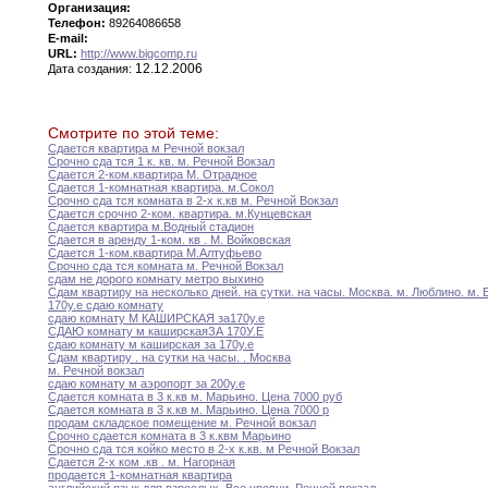
Организация:
Телефон:
89264086658
E-mail:
URL:
http://www.bigcomp.ru
12.12.2006
Дата создания:
Смотрите по этой теме:
Сдается квартира м Речной вокзал
Срочно сда тся 1 к
.
кв
.
м
.
Речной
Вокзал
Сдается 2-ком
.
квартира
М
.
Отрадное
Сдается 1-комнатная квартира
.
м
.
Сокол
Срочно сда тся комната в 2-х к
.
кв
м.
Речной Вокзал
Сдается срочно 2-ком
.
квартира
.
м
.
Кунцевская
Сдается квартира м
.
Водный стадион
Сдается в аренду 1-ком
.
кв
.
М
.
Войковская
Сдается 1-ком
.
квартира
М
.
Алтуфьево
Срочно сда тся комната м
.
Речной Вокзал
сдам не дорого комнату метро выхино
Сдам квартиру на несколько дней
.
на сутки
.
на
часы
.
Москва
.
м
.
Люблино
.
м
.
Б
170у
.
е сдаю комнату
сдаю комнату М КАШИРСКАЯ за170у
.
е
СДАЮ комнату м каширскаяЗА 170У
.
Е
сдаю комнату м каширская за 170у
.
е
Сдам квартиру
.
на сутки на часы
.
.
Москва
м
.
Речной вокзал
сдаю комнату м аэропорт за 200у
.
е
Сдается комната в 3 к
.
кв
м
.
Марьино
.
Цена
7000 руб
Сдается комната в 3 к
.
кв
м
.
Марьино
.
Цена
7000 р
продам складское помещение м
.
Речной вокзал
Срочно сдается комната в 3 к
.
кв
м
Марьино
Срочно сда тся койко место в 2-х
к.кв.
м Речной Вокзал
Сдается 2-х ком
.
кв
.
м
.
Нагорная
продается 1-комнатная квартира