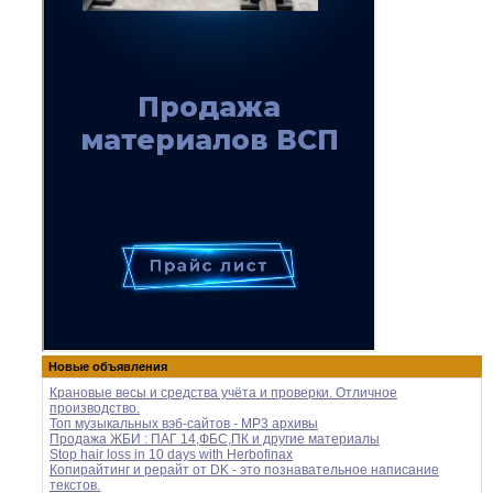
Новые объявления
Крановые весы и средства учёта и проверки. Отличное
производство.
Топ музыкальных вэб-сайтов - MP3 архивы
Продажа ЖБИ : ПАГ 14,ФБС,ПК и другие материалы
Stop hair loss in 10 days with Herbofinax
Копирайтинг и рерайт от DK - это познавательное написание
текстов.