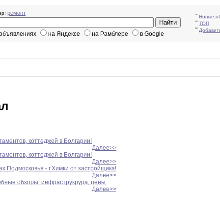
ремонт
р:
"
Новые о
"
ТОП
"
Добавит
 объявлениях
на Яндексе
на Рамблере
в Google
ал
ртаментов, коттеджей в Болгарии!
Далее>>
ртаментов, коттеджей в Болгарии!
Далее>>
ах Подмосковья
-
г.Химки от застройщика!
Далее>>
обные обзоры: инфраструкрура, цены.
Далее>>