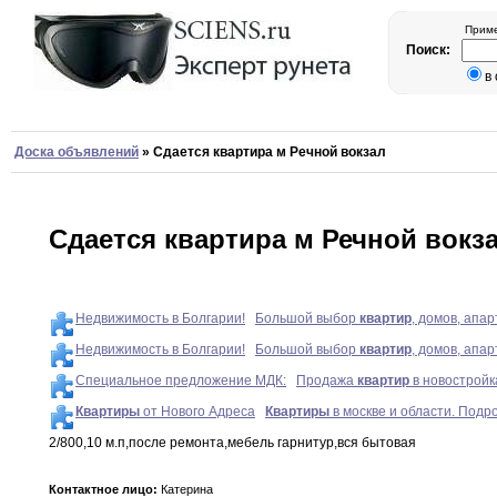
Приме
Поиск:
в
Доска объявлений
»
Сдается квартира м Речной вокзал
Сдается квартира м Речной вокз
Недвижимость в Болгарии!
Большой выбор
квартир
, домов, апа
Недвижимость в Болгарии!
Большой выбор
квартир
, домов, апа
Специальное предложение МДК:
Продажа
квартир
в новостройк
Квартиры
от Нового Адреса
Квартиры
в москве и области. Подр
2/800
,
10 м
.
п
,
после ремонта
,
мебель гарнитур
,
вся бытовая
Контактное лицо:
Катерина