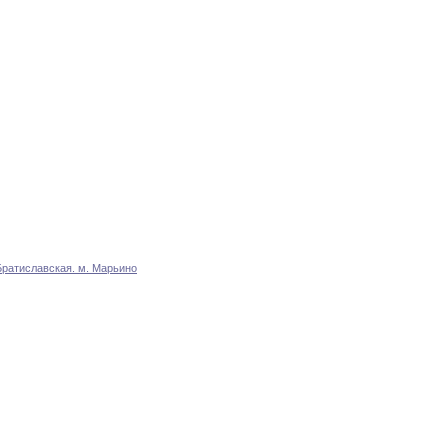
ратиславская
.
м
.
Марьино