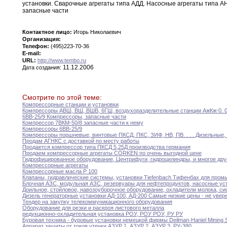
установки
.
Сварочные агрегаты
типа
АДД
.
Насосные агрегаты типа А
запасные части
Контактное лицо:
Игорь Николаевич
Организация:
Телефон:
(495)223-70-36
E-mail:
URL:
http://www.tembo.ru
11.12.2006
Дата создания:
Смотрите по этой теме:
Компрессорные станции и установки
Компрессоры АВШ
,
ВШ
,
ВШВ
,
6ГШ
,
воздухоразделительные станции
АжКж-0.
6ВВ-25/9 Компрессоры
,
запасные части
Компрессор 7ВКМ-50/8 запасные части к нему
Компрессоры 6ВВ-25/9
Компрессоры поршневые
,
винтовые ПКСД
,
ПКС
,
ЗИФ
,
НВ
,
ПВ.
.
.
.
Дизельные
,
Продам АГНКС с доставкой по месту работы
Продается компрессор типа ПКСД 5
,
25Д производства германия
Продаем компрессорные агрегаты CORKEN по очень выгодной
цене
Гидрофицированное оборудование
,
Центрифуги
,
гидроцилиндры
,
и многое дру
Компрессорные агрегаты
Компрессорные масла P 100
Клапаны
,
гидравлические системы
,
установки Tiefenbach Тифенбах для
пром
Блочная АЗС
,
модульная АЗС
,
резервуары для нефтепродуктов
,
насосные
ус
Доильное
,
стойловое
,
навозоуборочное оборудование
,
охладители молока
,
си
Дизель генераторные установки АД-100
,
АД-200 Самые низкие
цены
- не увер
Тендер на закупку телекоммуникационного оборудования
Оборудование для резки и раскроя листового металла
редукционно-охладительная установка РОУ
,
РОУ РОУ
,
РУ РУ
Буровая техника - буровые установки немецкой фирмы
Deilman-Haniel
Mining
Аппарат защиты от токов утечки АЗУР 1
,
АЗУР
2
,
АЗУР 3
,
РУ-380