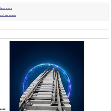
бъявления
ь объявление
рные