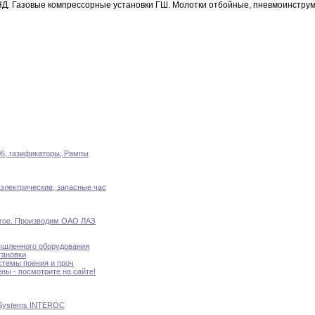
НД
.
Газовые компрессорные
установки
ГШ
.
Молотки отбойные
,
пневмоинструм
06
,
газификаторы
,
Рампы
электрические
,
запасные час
гое
.
Производим
ОАО ЛАЗ
ышленного
оборудования
тановки
стемы
поения
и проч
ены - посмотрите на сайте
!
 Systems INTEROC