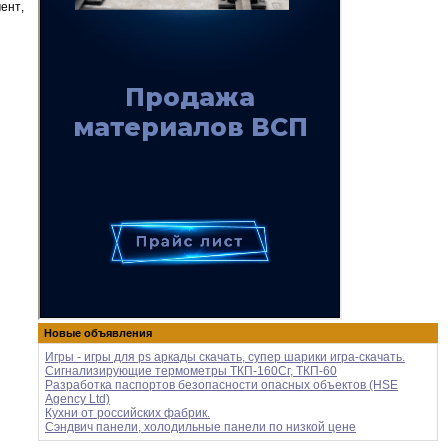
ент
,
Новые объявления
Игры - игры для ps аркады скачать, супер шарики игра-скачать.
Сигнализирующие термометры ТКП-160Сг, ТКП-60
Разработка паспортов безопасности опасных объектов (HSE
Agency Ltd)
Кухни от российских фабрик.
Сэндвич панели, холодильные панели по низкой цене