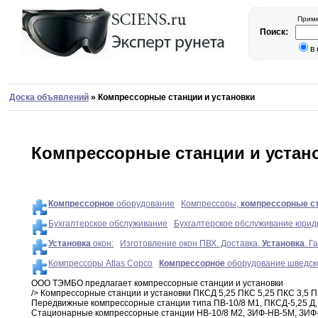
Приме
Поиск:
в
Доска объявлений
»
Компрессорные станции и установки
Компрессорные станции и устан
Компрессорное
оборудование
Компрессоры,
компрессорные
с
Бухгалтерское обслуживание
Бухгалтерское обслуживание юридич
Установка
окон:
Изготовление окон ПВХ. Доставка.
Установка
. Г
Компрессоры Atlas Copco
Компрессорное
оборудование шведско
ООО ТЭМБО предлагает компрессорные станции и установки
/> Компрессорные
станции и установки ПКСД 5
,
25
ПКС 5
,
25
ПКС
3
,
5
П
Передвижные компрессорные
станции
типа ПВ-10/8 М1
,
ПКСД-5
,
25 Д
,
Стационарные компрессорные станции НВ-10/8
М2,
ЗИФ-НВ-5М
,
ЗИФ