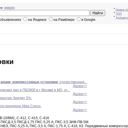
ремонт
р:
"
Новые о
"
ТОП
"
Добавит
 объявлениях
на Яндексе
на Рамблере
в Google
овки
танции
,
компрессорные
установки
, отечественные...
Далее>>
еских лиц и ПБОЮЛ в г. Москве и МО, от...
Далее>>
арантия. Кредит 0%.
Далее>>
го концерна Atlas Copco.
Далее>>
В-10/8М1
,
С-412
,
С-415
,
С-416
ПКСД-3
,
5
ПКСД-1
,
75
ПКС-5,25
А
,
ПКС-3
,
5
ЗИФ-ПВ-5М
.
-НВЭ
,
ПКС-5
,
25 А
,
ПКС-3
,
5 А
,
ПКС-1
,
75
А,
С-416
,
КЗ
.
Передвижные компрессо