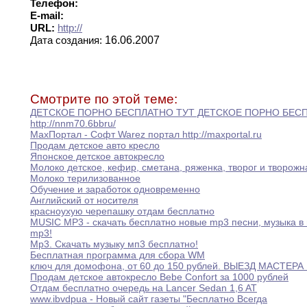
Телефон:
E-mail:
URL:
http://
16.06.2007
Дата создания:
Смотрите по этой теме:
ДЕТСКОЕ ПОРНО БЕСПЛАТНО ТУТ ДЕТСКОЕ ПОРНО БЕС
http
:
//nnm70
.
6bb
ru/
MaxПортал - Софт Warez портал http
:
//maxportal
.
ru
Продам детское авто кресло
Японское детское автокресло
Молоко детское
,
кефир
,
сметана
,
ряженка
,
творог и
творож
Молоко терилизованное
Обучение и заработок одновременно
Английский от носителя
красноухую черепашку отдам бесплатно
MUSIC MP3 - скачать бесплатно новые mp3
песни,
музыка в
mp3
!
Mp3
.
Скачать музыку мп3 бесплатно
!
Бесплатная программа для сбора WM
ключ для домофона
,
от 60 до
150
рублей
.
ВЫЕЗД МАСТЕРА
Продам детское автокресло Bebe Confort за 1000
рублей
Отдам бесплатно очередь на Lancer Sedan 1
,
6
AT
www
.
ibv
dp
ua - Новый сайт газеты "Бесплатно Всегда