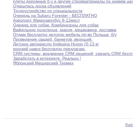
плиты дорожные б
.
у
и другие стройматериалы по
низким
це
Открылась доска объявлений
Трудоустройство по специальности
Очередь на Subaru Forester - БЕСПЛАТНО
Аэропорт
.
Микроавтобус 8-12мест
Одежда для собак
.
Комбинезоны для собак
Вафельное полотенце
,
марля
,
мешковина
,
доставка
Отдам бесплатно детскую мебель пр-во Польша
,
б/у
Проведение свадеб
,
банкетов
,
ведущий
.
Детское автокресло Inglesina Huggy (0-13 кг
конский навоз бесплатно предлагаю
.
CRM системы
,
внедрение CRM решений
,
скачать CRM
бесп
Заработать в интернете
.
Реально
!
Яблонский Мещерский Термех
Rail