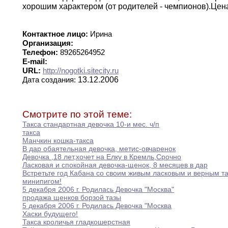
хорошим характером (от родителей -
чемпионов).Це
Контактное лицо:
Ирина
Организация:
Телефон:
89265264952
E-mail:
URL:
http://nogotki.sitecity.ru
13.12.2006
Дата создания:
Смотрите по этой теме:
Такса стандартная девочка 10-и мес
.
ч/п
такса
Манчкин кошка-такса
В дар обаятельная девочка
,
метис-овчаренок
Девочка
,
18 лет
,
хочет на Елку в Кремль
,
Срочно
Ласковая и спокойная девочка-щенок
,
8 месяцев в
дар
Встретьте год Кабана со своим живым ласковым
и
верным т
минипигом
!
5 декабря 2006 г
.
Родилась Девочка "Москва"
продажа щенков борзой тазы
5 декабря 2006 г
.
Родилась Девочка "Москва
Хаски будущего
!
Такса кроличья гладкошерстная