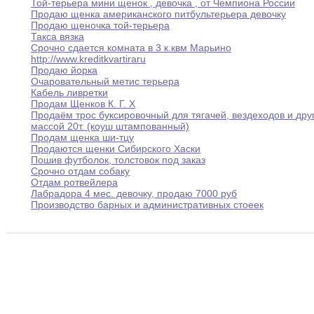
Той-терьера мини щенок
,
девочка
,
от
Чемпиона
России
Продаю щенка американского питбультерьера девочку
Продаю щеночка той-терьера
Такса вязка
Срочно сдается комната в 3 к
.
кв
м
Марьино
http
:
//www
.
kreditkvartira
ru
Продаю йорка
Очаровательный метис терьера
Кабель ливретки
Продам Щенков К
.
Г
.
Х
Продаём трос буксировочный для тягачей
,
вездеходов и
дру
массой 20т
.
(коуш штампованный)
Продам щенка ши-тцу
Продаются щенки Сибирского Хаски
Пошив футболок
,
толстовок под заказ
Срочно отдам собаку
Отдам ротвейлера
Лабрадора 4 мес
.
девочку
,
продаю 7000 руб
Производство барных и административных стоеек