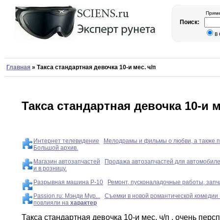
Приме
Поиск:
в
Главная
»
Такса стандартная девочка 10-и мес. ч/п
Такса стандартная девочка 10-и м
Интернет телевидение
Мелодрамы и фильмы о любви, а также п
Большой архив.
Магазин автозапчастей
Продажа автозапчастей для автомобиле
и в розницу.
Разрывная машина Р-10
Ремонт, пусконаладочные работы, запча
Passion.ru: Мэнди Мур...
Съемки в новой романтической комеди
повлияли на
характер
Такса стандартная девочка 10-и мес
.
ч/п
,
очень
персп