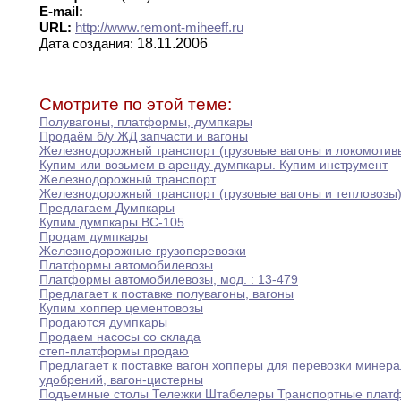
E-mail:
URL:
http://www.remont-miheeff.ru
18.11.2006
Дата создания:
Смотрите по этой теме:
Полувагоны
,
платформы
,
думпкары
Продаём б/у ЖД запчасти и вагоны
Железнодорожный транспорт (грузовые вагоны и локомотив
Купим или возьмем в аренду думпкары
.
Купим
инструмент
Железнодорожный транспорт
Железнодорожный транспорт (грузовые вагоны и тепловозы
Предлагаем Думпкары
Купим думпкары ВС-105
Продам думпкары
Железнодорожные грузоперевозки
Платформы автомобилевозы
Платформы автомобилевозы
,
мод
.
:
13-479
Предлагает к поставке полувагоны
,
вагоны
Купим хоппер цементовозы
Продаются думпкары
Продаем насосы со склада
степ-платформы продаю
Предлагает к поставке вагон хопперы для перевозки
минера
удобрений
,
вагон-цистерны
Подъемные столы Тележки Штабелеры Транспортные плат