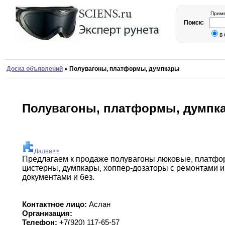
Приме
Поиск:
в
Доска объявлений
»
Полувагоны, платформы, думпкары
Полувагоны, платформы, думпк
Далее>>
Предлагаем к продаже полувагоны люковые
,
платфо
цистерны,
думпкары
,
хоппер-дозаторы с ремонтами и
документами
и без
.
Контактное лицо:
Аслан
Организация:
Телефон:
+7(920) 117-65-57