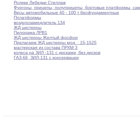
Ролики
Лебедки Стеллаж
Фургоны
,
прицепы
,
полуприцепы
,
бортовые платформы
,
сам
Весы автомобильные 40 - 100 т бесфундаментные
Пплатформы
воздухозамедлитель 134
ЖД цистерны
Пилорама ЛРВ1
ЖД цистерны Желтый фосфор
Прелагаем ЖД цистерны мод
.
:
15-1525
мастерская из состава ПРХМ 3
колеса на ЗИЛ -131 с дисками
,
без
дисков
ГАЗ-66
,
ЗИЛ-131 с консервации