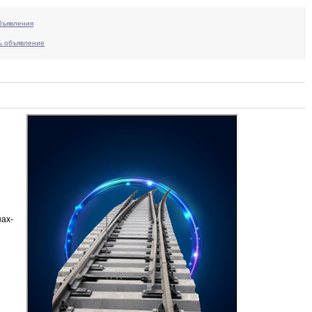
бъявления
ь объявление
ах-