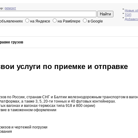
ремонт
р:
"
Новые о
"
ТОП
"
Добавит
 объявлениях
на Яндексе
на Рамблере
в Google
равке грузов
вои услуги по приемке и отправке
узов по России
,
странам СНГ
и
Балтии железнодорожным транспортом в вагон
латформах
,
а также 3
,
5
,
20-ти
тонных и 40 футовых контейнерах
.
ытых вагонах
и
вагонах-термосах типа 918 и 800 серии)
вие в
таможенном
оформлении
скизов и чертежей погрузки
дования