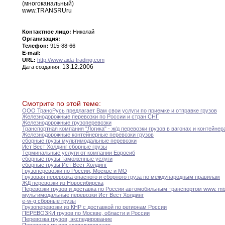
(многоканальный)
www
.
TRANSRU
ru
Контактное лицо:
Николай
Организация:
Телефон:
915-88-66
E-mail:
URL:
http://www.aida-trading.com
13.12.2006
Дата создания:
Смотрите по этой теме:
ООО ТрансРусь предлагает Вам свои услуги по
приемке
и отправке грузов
Железнодорожные перевозки по России и стран СНГ
Железнодорожные грузоперевозки
Транспортная компания "Логика" - ж/д перевозки грузов
в
вагонах и контейнер
Железнодорожные контейнерные перевозки грузов
сборные грузы мультимодальные перевозки
Ист Вест Холдинг сборные грузы
Терминальные услуги от компании Евросиб
сборные грузы таможенные услуги
сборные грузы Ист Вест Холдинг
Грузоперевозки по России
,
Москве и МО
Грузовая перевозка опасного и сборного груза по
международным
правилам
ЖД перевозки из Новосибирска
Перевозки грузов и доставка по России автомобильным
транспортом
www
.
mi
мультимодальные перевозки Ист Вест Холдинг
e-w-g сборные грузы
Грузоперевозки из КНР с доставкой по регионам
России
ПЕРЕВОЗКИ грузов по Москве
,
области и России
Перевозка грузов
,
экспедирование