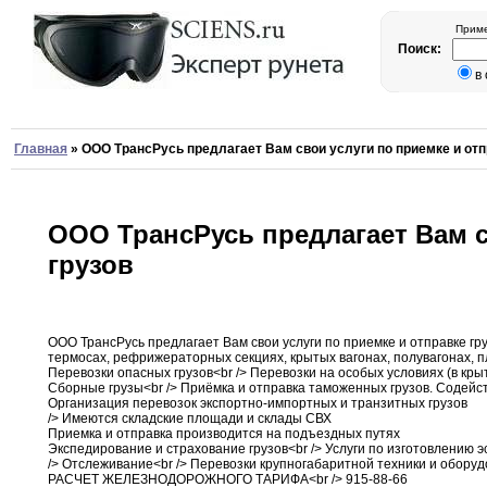
Приме
Поиск:
в
Главная
»
ООО ТрансРусь предлагает Вам свои услуги по приемке и отп
ООО ТрансРусь предлагает Вам с
грузов
ООО ТрансРусь предлагает Вам свои услуги по
приемке
и отправке гр
термосах
,
рефрижераторных секциях
,
крытых
вагонах
,
полувагонах
,
п
Перевозки опасных
грузов<br
/> Перевозки на особых условиях (в кр
Сборные
грузы<br
/> Приёмка и отправка таможенных грузов
.
Содейст
Организация перевозок экспортно-импортных и транзитных грузов
/> Имеются
складские площади и склады СВХ
Приемка и
отправка
производится на подъездных путях
Экспедирование и страхование
грузов<br
/> Услуги по изготовлению э
/> Отслеживание<br
/> Перевозки крупногабаритной техники и обору
РАСЧЕТ ЖЕЛЕЗНОДОРОЖНОГО
ТАРИФА<br
/> 915-88-66