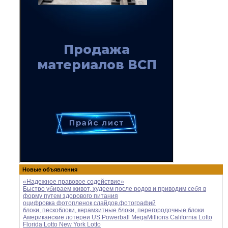
Новые объявления
«Надежное правовое содействие»
Быстро убираем живот, худеем после родов и приводим себя в
форму путем здорового питания
оцифровка фотопленок,слайдов,фотографий
блоки, пескоблоки, керамзитные блоки, перегородочные блоки
Американские лотереи US Powerball MegaMillions California Lotto
Florida Lotto New York Lotto