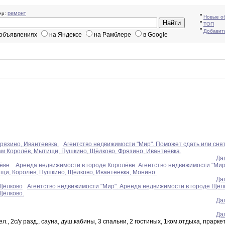
ремонт
р:
"
Новые о
"
ТОП
"
Добавит
 объявлениях
на Яндексе
на Рамблере
в Google
рязино, Ивантеевка.
Агентство недвижимости "Мир". Поможет сдать или сня
дам Королёв, Мытищи, Пушкино, Щёлково, Фрязино, Ивантеевка.
Да
ёве.
Аренда недвижимости в городе Королёве. Агентство недвижимости "Мир
ищи, Королёв, Пушкино, Щёлково, Ивантеевка, Монино.
Да
 Щёлково
Агентство недвижимости "Мир". Аренда недвижимости в городе Щёл
 Щёлково.
Да
Да
л., 2с/у разд., сауна, душ.кабины, 3 спальни, 2 гостиных, 1ком.отдыха, праркет