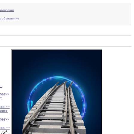
бъявления
ь объявление
ть
лее>>
".
лее>>
ково.
лее>>
лее>>
 дуб,