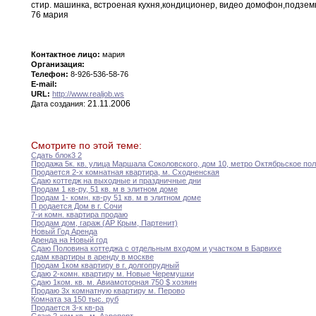
стир. машинка, встроеная кухня,кондиционер, видео домофон,подземн
76 мария
Контактное лицо:
мария
Организация:
Телефон:
8-926-536-58-76
E-mail:
URL:
http://www.realjob.ws
21.11.2006
Дата создания:
Смотрите по этой теме:
Сдать блок3 2
Продажа 5к. кв. улица Маршала Соколовского, дом 10, метро Октябрьское по
Продается 2-х комнатная квартира, м. Сходненская
Сдаю коттедж на выходные и праздничные дни
Продам 1 кв-ру, 51 кв. м в элитном доме
Продам 1- комн. кв-ру 51 кв. м в элитном доме
П родается Дом в г. Сочи
7-и комн. квартира продаю
Продам дом, гараж (АР Крым, Партенит)
Новый Год Аренда
Аренда на Новый год
Сдаю Половина коттеджа с отдельным входом и участком в Барвихе
сдам квартиры в аренду в москве
Продам 1ком квартиру в г. долгопрудный
Сдаю 2-комн. квартиру м. Новые Черемушки
Сдаю 1ком. кв. м. Авиамоторная 750 $ хозяин
Продаю 3х комнатную квартиру м. Перово
Комната за 150 тыс. руб
Продается 3-к кв-ра