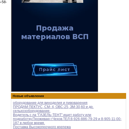
-58-
Новые объявления
оборудование для виноделия и пивоварения
ПРОДАМ ПЕКТУС, СМ- 4, ОВС-25, ЗМ-30,60 и др.
сельхозоборудование.
Водитель с ла "ГАЗЕЛЬ-ТЕНТ" ищет работу или
подработку.Проживаю г.Чехов.ТЕЛ:8-926-886-79-29 и 8-905-11-00-
187 в любое время.
Поставка Высокопрочного крепежа