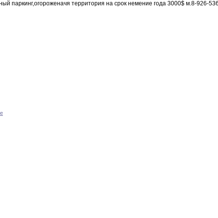
ый паркинг,огороженачя территория на срок немение года 3000$ м.8-926-536
ле