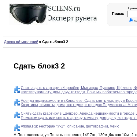
Приме
Поиск:
в
Доска объявлений
»
Сдать блок3 2
Сдать блок3 2
Снять сдать квартиру в Королёве, Мытищах, Пушкино, Щёлково, Ф
квартиру комнату, дом, дачу, коттедж. Пока мы работаем по горо
Аренда недвижимости в г.Королёве. Сдать снять квартиру в Корол
Квартиры, комнаты, дома, коттеджи, в городах Подмосковья: Мыт
Снять сдать квартиру в Щёлково. Аренда недвижимости в городе
Поможем сдать или снять квартиру, комнату, дом, дачу, коттедж в
Afisha.Ru: Ресторан "У-2"
описание, фотографии, меню
М.Полежаевская, ул.Полины осипенко, 14/17эт., 130м.,балкон 10м., 2 те