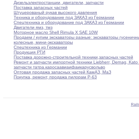
Дизельэлектростанции
,
двигатели
,
запчасти
Поставка запасных частей
Штуцерованый рукав высокого давления
Техника и оборудование под ЗАКАЗ из Германии
Спецтехника и оборудование под ЗАКАЗ из Германии
Двигатели ямз
,
тмз
Mоторное масло Shell Rimula X SAE 10W
Продаем / купим экскаваторы разные
:
экскаваторы гусеничн
колесные
,
мини-экскаваторы
Спецтехника из Германии
Продукция РТИ
Поставка дорожно-строительной техники
,
запасных частей
Ремонт и запчасти импортной техники Liebherr
,
Demag
,
Kato
запчасти татра
.
кароса
авиа
ифа
икарус
вольво
Оптовая продажа запасных частей КамАЗ
,
МаЗ
Покупка
,
ремонт
,
продажа пилорам Р-63
Rail