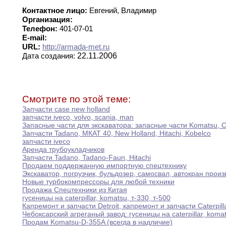
Контактное лицо:
Евгений, Владимир
Организация:
Телефон:
401-07-01
E-mail:
URL:
http://armada-met.ru
22.11.2006
Дата создания:
Смотрите по этой теме:
Запчасти case new holland
запчасти iveco
,
volvo
,
scania
,
man
Запасные части для экскаватора
:
запасные части Komatsu
,
C
Запчасти Tadano
,
МКАТ 40
,
New Holland
,
Hitachi
,
Kobelco
запчасти iveco
Аренда трубоукладчиков
Запчасти Tadano
,
Tadano-Faun
,
Hitachi
Продаем поддержанную импортную спецтехнику
Экскаватор
,
погрузчик
,
бульдозер
,
самосвал
,
автокран произ
Новые турбокомпрессоры для любой техники
Продажа Спецтехники из Китая
гусеницы на caterpillar
,
komatsu
,
т-330
,
т-500
Капремонт и запчасти Detroit
,
капремонт и запчасти
Caterpill
Чебоксарский агреганый завод
:
гусеницы на caterpillar
,
komat
Продам Komatsu-D-355A (всегда в надличие)