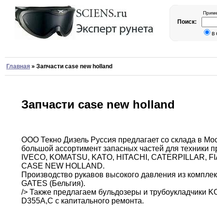
Приме
Поиск:
в
Главная
»
Запчасти case new holland
Запчасти case new holland
ООО Текно Дизель Руссия предлагает со склада
в
Мос
большой ассортимент запасных
частей
для техники 
IVECO
,
KOMATSU
,
KATO
,
HITACHI
,
CATERPILLAR,
FI
СASE NEW HOLLAND
.
Производство рукавов
высокого
давления из компл
GATES (Бельгия)
.
/> Также
предлагаем бульдозеры и трубоукладчики
D355A
,
C с
капитального
ремонта
.