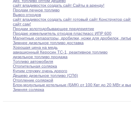
диз
.
топливо оптом дешево
сайт владивосток создать сайт Сайты в аренду
!
Продам печное топливо
Вывоз отходов
сайт владивосток создать сайт готовый сайт Конструктор
сай
сайт сам
!
Продам золотодобывающее предприятие
Продаю измельчитель отходов пластмасс ИПР 600
Магнитные сепараторы
,
дробилки
,
ножи для дробилок
,
лить
Зимнее дизельное топливо доставка
Хорошая цена на медь
авиационный Керосин ТС-1
,
реактивное топливо
дизельное топливо продажа
Топливо автомобиля
Отопительная солярка
Купим стружку очень дорого
Дешево дизельное топливо (СПб)
Отопление соляркой
Блок-модульные котельные (БМК) от 100 Квт до
20
МВт и в
Зимняя солярка