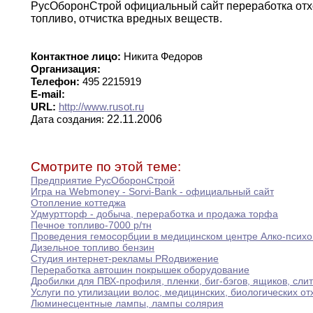
РусОборонСтрой официальный сайт переработка отх
топливо
,
отчистка
вредных веществ
.
Контактное лицо:
Никита Федоров
Организация:
Телефон:
495 2215919
E-mail:
URL:
http://www.rusot.ru
22.11.2006
Дата создания:
Смотрите по этой теме:
Предприятие РусОборонСтрой
Игра на Webmoney - Sorvi-Bank - официальный
сайт
Отопление коттеджа
Удмуртторф - добыча
,
переработка и продажа торфа
Печное топливо-7000 р/тн
Проведения гемосорбции в медицинском центре Алко-психо
Дизельное топливо бензин
Студия интернет-рекламы PRодвижение
Переработка автошин покрышек оборудование
Дробилки для ПВХ-профиля
,
пленки
,
биг-бэгов
,
ящиков
,
слит
Услуги по утилизации волос
,
медицинских
,
биологических от
Люминесцентные
лампы
,
лампы солярия