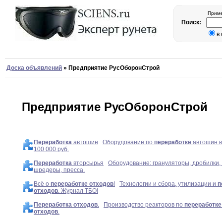
Приме
Поиск:
в
Доска объявлений
»
Предприятие РусОборонСтрой
Предприятие РусОборонСтрой
Переработка
автошин
Оборудование по
переработке
автошин в
100 000 руб.
Переработка
вторсырья
Оборудование: грануляторы, дробилки,
шредеры, пресса.
Всё о
переработке
отходов
!
Технологии и сбора, утилизации и
п
отходов
. Журнал ТБО!
Переработка
отходов
.
Производство реакторов по
переработке
отходов
.