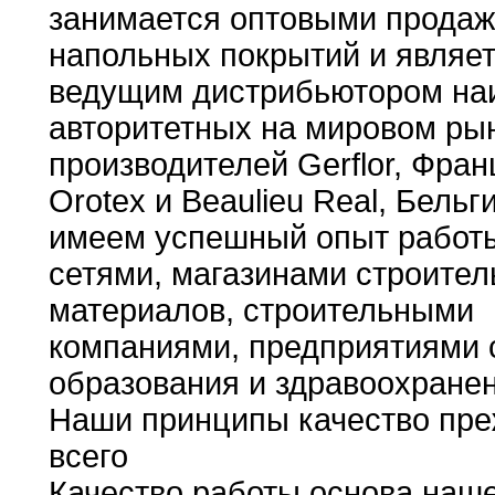
занимается
оптовыми прода
напольных покрытий и являе
ведущим
дистрибьютором
на
авторитетных на мировом ры
производителей Gerflor
,
Фран
Orotex и Beaulieu Real
,
Бельг
имеем
успешный
опыт работы
сетями
,
магазинами строител
материалов
,
строительными
компаниями
,
предприятиями
образования и здравоохране
Наши
принципы
качество пр
всего
Качество работы основа наш