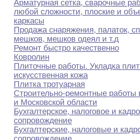
Арматурная сетка
,
сварочные ра
любой сложности
,
плоские
и
объ
каркасы
Продажа снаряжения
,
палаток
,
сп
мешков
,
мешков одеял
и
т
.
д
Ремонт быстро качественно
Ковролин
Плиточные работы
.
Укладка плит
искусственная кожа
Плитка тротуарная
Строительно-ремонтные работы 
и Московской области
Бухгалтерское
,
налоговое и кадр
сопровождение
Бухгалтерские
,
налоговые и кадр
сопровождение