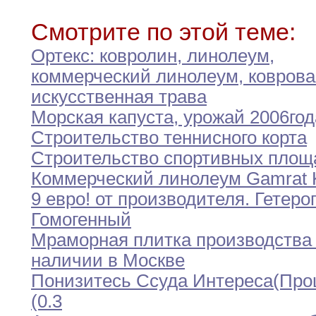
Смотрите по этой теме:
Ортекс
:
ковролин
,
линолеум
,
коммерческий линолеум
,
коврова
искусственная
трава
Морская капуста
,
урожай 2006год
Строительство теннисного корта
Строительство спортивных площ
Коммерческий линолеум Gamrat Kr
9 евро
!
от
производителя
.
Гетеро
Гомогенный
Мраморная плитка производства
наличии в
Москве
Понизитесь Ссуда Интереса(Про
(0
.
3