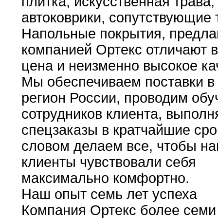
плитка
,
искусственная трава
,
автоковрики
,
сопутствующие 
Напольные
покрытия,
предла
компанией Ортекс отличают 
цена и
неизменно
высокое ка
Мы обеспечиваем поставки в
регион
России
,
проводим обу
сотрудников клиента
,
выполн
спецзаказы
в
кратчайшие сро
словом делаем все
,
чтобы
на
клиенты чувствовали себя
максимально комфортно
.
Наш опыт
семь
лет успеха
Компания Ортекс более семи