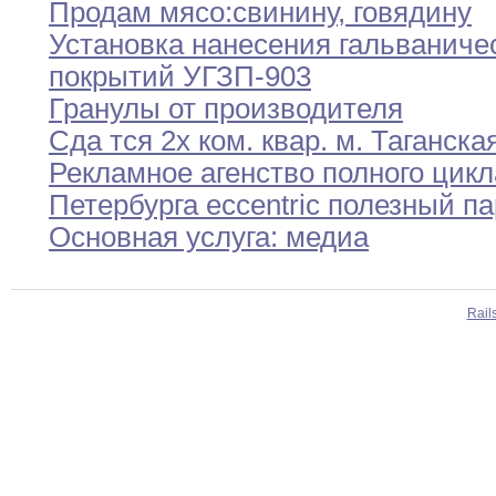
Продам мясо
:
свинину
,
говядину
Установка нанесения гальваниче
покрытий УГЗП-903
Гранулы от производителя
Сда тся 2х ком
.
квар
.
м
.
Таганска
Рекламное агенство полного цикл
Петербурга eccentric полезный
па
Основная услуга
:
медиа
Rail