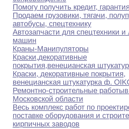
Помогу получить кредит
,
гарантия
Продаем грузовики
,
тягачи
,
полуп
автобусы
,
спецтехнику
Автозапчасти для спецтехники и
машин
Краны-Манипуляторы
Краски
,
декоративные
покрытия
,
венецианская штукатур
Краски
,
декоративные покрытия
,
венецианская штукатурка ф
.
OIK
Ремонтно-строительные работыв
Московской области
Весь комплекс работ по проекти
поставке оборудования
и
строит
кирпичных заводов