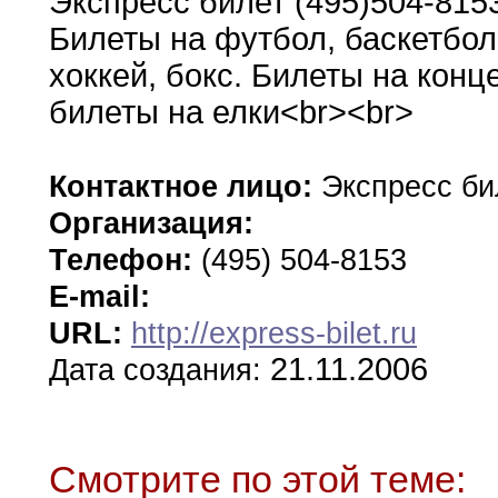
Экспресс билет (495)504-815
Билеты на футбол
,
баскетбол
хоккей
,
бокс
.
Билеты на конц
билеты на
елки<br><br>
Контактное лицо:
Экспресс б
Организация:
Телефон:
(495) 504-8153
E-mail:
URL:
http://express-bilet.ru
21.11.2006
Дата создания:
Смотрите по этой теме: