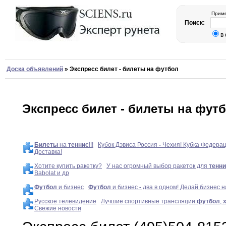
Приме
Поиск:
в
Доска объявлений
»
Экспресс билет - билеты на футбол
Экспресс билет - билеты на фут
Билеты
на
теннис
!!!
Кубок Дэвиса Россия
-
Чехия! Кубка Федера
Доставка!
Хотите купить ракетку?
У нас огромный выбор ракеток для
тенн
Babolat и др
Футбол
и бизнес
Футбол
и бизнес
-
два в одном! Делай бизнес н
Русское телевидение
Лучшие спортивные трансляции:
футбол
,
Свежие новости