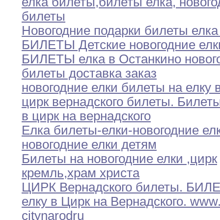
елка билеты
,
билеты елка
,
нового
билеты
Новогодние подарки билеты елка
БИЛЕТЫ Детские новогодние елк
БИЛЕТЫ елка в Останкино новог
билеты доставка
заказ
новогодние елки билеты на елку 
цирк вернадского билеты
.
Билеты
в
цирк
на вернадского
Елка билеты-елки-новогодние ел
новогодние елки детям
Билеты на новогодние елки
,
цирк
кремль
,
храм христа
ЦИРК Вернадского билеты
.
БИЛЕ
елку в
Цирк
на Вернадского
.
www
city
narod
ru