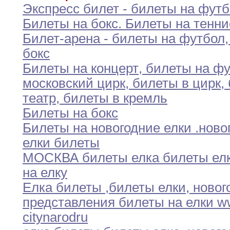
Экспресс билет - билеты на фут
Билеты на бокс
.
Билеты на тенни
Билет-арена - билеты на футбол
,
бокс
Билеты на концерт
,
билеты на фу
московский
цирк,
билеты в цирк
,
театр
,
билеты
в
кремль
Билеты на бокс
Билеты на новогодние елки
.
ново
елки билеты
МОСКВА билеты елка билеты ел
на
елку
Елка билеты
,
билеты елки
,
новог
представления билеты
на
елки 
city
narod
ru