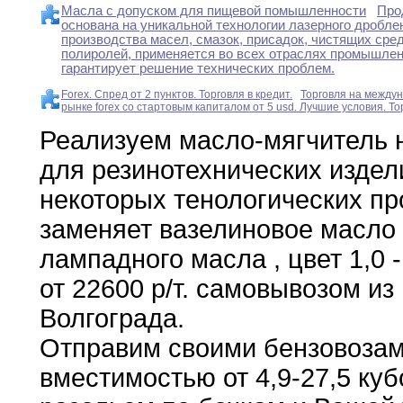
Масла с допуском для пищевой помышленности
Прод
основана на уникальной технологии лазерного дроблен
производства масел, смазок, присадок, чистящих сред
полиролей, применяется во всех отраслях промышлен
гарантирует решение технических проблем.
Forex. Спред от 2 пунктов. Торговля в кредит.
Торговля на между
рынке forex со стартовым капиталом от 5 usd. Лучшие условия. Тор
Реализуем масло-мягчитель 
для резинотехнических издели
некоторых тенологических п
заменяет вазелиновое масло 
лампадного масла , цвет 1,0 -
от 22600 р/т. самовывозом из
Волгограда.
Отправим своими бензовоза
вместимостью от 4,9-27,5 куб