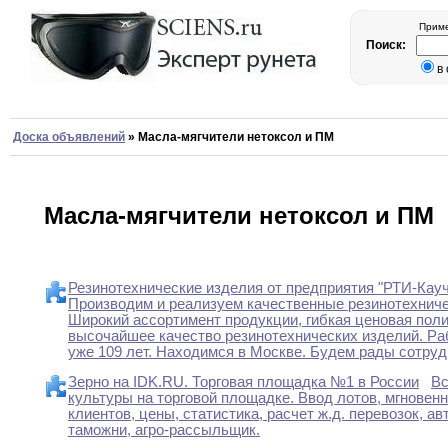
Приме
Поиск:
в
Доска объявлений
»
Масла-мягчители нетоксол и ПМ
Масла-мягчители нетоксол и ПМ
Резинотехнические изделия от предприятия "РТИ-Кауч
Производим и реализуем качественные резинотехниче
Широкий ассортимент продукции, гибкая ценовая поли
высочайшее качество резинотехнических изделий. Ра
уже 109 лет. Находимся в Москве. Будем рады сотруд
Зерно на IDK.RU. Торговая площадка №1 в России
Вс
культуры на торговой площадке. Ввод лотов, мгновен
клиентов, цены, статистика, расчет ж.д. перевозок, а
таможни, агро-рассыльщик.