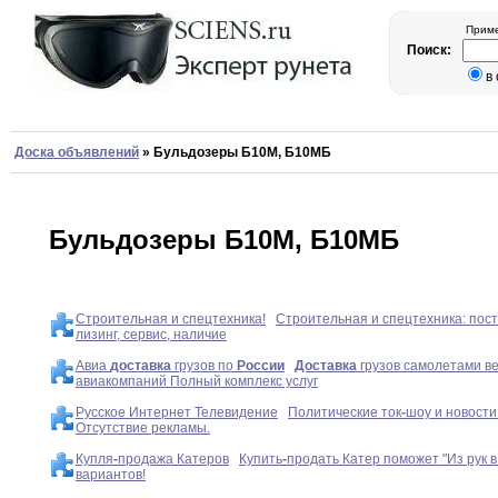
Приме
Поиск:
в
Доска объявлений
»
Бульдозеры Б10М, Б10МБ
Бульдозеры Б10М, Б10МБ
Строительная и спецтехника!
Строительная и спецтехника: пост
лизинг, сервис, наличие
Авиа
доставка
грузов по
России
Доставка
грузов самолетами в
авиакомпаний Полный комплекс услуг
Русское Интернет Телевидение
Политические ток
-
шоу и новости
Отсутствие рекламы.
Купля
-
продажа Катеров
Купить
-
продать Катер поможет "Из рук в
вариантов!