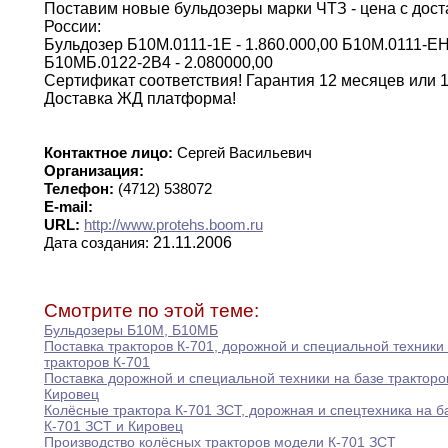
Поставим новые бульдозеры марки ЧТЗ - цена
с
дост
России
:
Бульдозер Б10М
.
0111-1Е -
1.860.000,00
Б10М
.
0111-ЕН
Б10МБ
.
0122-2В4 - 2
.
080
000
,
00
Сертификат
соответствия!
Гарантия 12 месяцев или 
Доставка
ЖД
платформа
!
Контактное лицо:
Сергей Васильевич
Организация:
Телефон:
(4712) 538072
E-mail:
URL:
http://www.protehs.boom.ru
21.11.2006
Дата создания:
Смотрите по этой теме:
Бульдозеры Б10М
,
Б10МБ
Поставка тракторов К-701
,
дорожной и специальной техники
тракторов К-701
Поставка дорожной и специальной техники на базе
трактор
Кировец
Колёсные трактора К-701 ЗСТ
,
дорожная и спецтехника
на
б
К-701 ЗСТ и Кировец
Производство колёсных тракторов модели К-701 ЗСТ