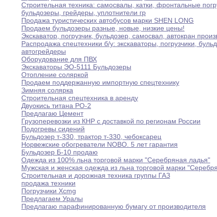
Строительная техника
:
самосвалы
,
катки
,
фронтальные погр
бульдозеры
,
грейдеры,
уплотнители гр
Продажа туристических автобусов марки SHEN LONG
Продаем бульдозеры разные
,
новые
,
низкие цены
!
Экскаватор
,
погрузчик
,
бульдозер
,
самосвал
,
автокран произ
Распродажа спецтехники б/у
:
экскаваторы
,
погрузчики
,
бульд
автогрейдеры
Оборудование для ПВХ
Экскаваторы ЭО-5111 Бульдозеры
Отопление соляркой
Продаем поддержанную импортную спецтехнику
Зимняя солярка
Строительная спецтехника в аренду
Двуокись титана РО-2
Предлагаю Цемент
Грузоперевозки из КНР с доставкой по регионам
России
Подогревы сидений
Бульдозер т-330
,
трактор т-330
,
чебоксарец
Норвежские обогреватели NOBO
.
5 лет гарантия
Бульдозер Б-10 продаю
Одежда из 100% льна торговой марки "Серебряная
ладья"
Мужская и женская одежда из льна торговой
марки
"Серебря
Строительная и дорожная техника группы ГАЗ
продажа техники
Погрузчики Xсmg
Предлагаем Уралы
Предлагаю парафинированную бумагу от производителя