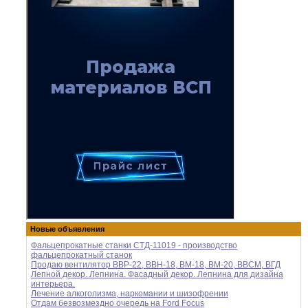
Новые объявления
Фальцепрокатные станки СТД-11019 - производство
фальцепрокатный станок
Продаю вентилятор ВВР-22, ВВН-18, ВМ-18, ВМ-20, ВВСМ, ВГД
Лепной декор. Лепнина. Фасадный декор. Лепнина для дизайна
интерьера.
Лечение алкоголизма, наркомании и шизофрении
Отдам безвозмездно очередь на Ford Focus