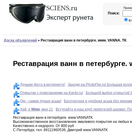
Приме
Поиск:
в
Доска объявлений
»
Реставрация ванн в петербурге. www. VANNA. TK
Реставрация ванн в петербурге.
Лучшие фото в интернете!
Заходи на PhotoFile.ru! Большая кол
Открытки с пожеланиями на Kards.ru!
Большой выбор открыток! С
Qip
-
самая лучшя аська!
Бесплатная и удобная аська без реклам
Хай, я
Www
, мне 21
Вступайте в наш клуб любителей шахмат. По
Реставрация ванн в петербурге
.
www
.
VANNA
TK
Высококачественное восстановление
эмалевого
покрытия на любых в
Качественно и недорого
.
От
800
руб
С-Петербург
,
тел
.
89111960536
,
Дмитрий www
.
VANNA
TK