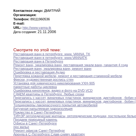
Контактное лицо:
ДМИТРИЙ
Организация:
Телефон:
89111960536
E-mail:
URL:
http://www.vanna.tk
21.11.2006
Дата создания:
Смотрите по этой теме:
Реставрация ванн в петербурге
.
www
.
VANNA
.
TK
Реставрация ванн в петербурге
.
www
.
VANNA
TK
Реставрация ванн в Петербурге
Ремонт ванн
,
эмалировка ванн
,
реставрация эмали ванн
,
гарантия
4 года
Реставрация ванн
,
эмалировка ванн
,
ремонт ванн
Оцифровка и реставрация Аудио
Перетяжка кожаной мебели
,
ремонт и реставрация старинной
мебели
Фрески
,
художественная роспись стен
Установка для химического никелирования УХН-905
паркетные работы
,
циклевка
Оцифровка кинопленок
,
видео и фото на DVD
,
VCD
СДАЕМ квартиры в Петербурге
.
Любые сроки
Перезапись с кассет
,
виниловых пластинок
,
минидисков
,
диктофонов
,
бобин 
Перезапись с кассет
,
виниловых пластинок
,
минидисков
,
диктофонов
,
бобин 
Толщиномеры лакокрасочного покрытия автомобилей
Битумная напыляемая гидроизоляция
Рождество в Санкт-Петербурге
ТИНЭР ортопедические матрасы
,
ортопедические подушки
,
постельное белье
Продаем природный камень
Офисы в Санкт-Петербурге
про жилье
Ремонт офисов Санкт-Петербург
Аренда в С-Петербурге Сдам-сниму квартиру