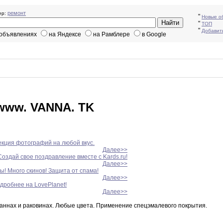
ремонт
р:
"
Новые о
"
ТОП
"
Добавит
 объявлениях
на Яндексе
на Рамблере
в Google
 www. VANNA. TK
лекция фотографий на любой вкус.
Далее>>
оздай свое поздравление вместе с Kards.ru!
Далее>>
ы! Много скинов! Защита от спама!
Далее>>
дробнее на LovePlanet!
Далее>>
аннах и раковинах
.
Любые
цвета.
Применение спецэмалевого покрытия
.