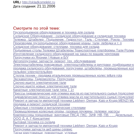
URL:
http://skladkomplekt.ru
21.11.2006
Дата создания:
Смотрите по этой теме:
Грузоподъемное оборудование и техника для склада
Складское Оборудование - складское оборудование и складская
техника
Тележка
:
Штабелер
:
Подъемник
:
Гидростол
:
Таль
:
Стеллаж
:
Рокла
:
Техник
Производим грузоподъемное оборудование краны
,
тали
,
лебедки и
т.
п
Складское оборудование
:
стеллажи
,
техника для склада
Подъемные столы Тележки Штабелеры Транспортные платформы Тали
Роли
Изготовление складского оборудования на заказ по вашим
чертежам
Погрузчики из Японии
!
Новые и Б/У
Автопогрузчики
:
запчасти
,
ремонт
,
тех
.
обслуживание
Электроштабелеры поводковые
,
электроштабелеры и ричтраки
,
подборщики-к
продажа складского обоудования
:
погрузчики
,
штабелеры
,
промышленные кол
тельфер электротельфер
Стелла техник - продажа итальянских промышленных колес
tellure
rota
Экскаваторы
,
Гидромолоты
,
Погрузчики
Срочно ищете электрические тали
Срочно ищете новые электрические тали
Канатные электрические тали типа Т 1т
Прессы гидравлические для отжима масла из растительного
сырья
(подсолне
Гидравлические прессы для отжима масла из растительного
сырья
(подсолне
Ремонт и запчасти импортной техники Liebherr
,
Demag
,
Kato
и Krupp
.
MENZI MU
продажа и ремонт складской техники
Офисные стеллажи и металлические стеллажи
Промышленные колесные опоры
,
газовые пружины
,
тележки
,
насосы
Компрессоры поршневые
,
винтовые ПКСД
,
ПКС
,
ЗИФ
,
НВ
,
ПВ.
.
.
.
Дизельные
,
ООО Д
.
А
.
Г-Консалтинг
Бытовая техника со склада
Ремонт и запчасти импортной техники Liebherr
,
Demag
,
Kato
и Krupp
Погрузчики запчасти акб шины сервис
Тиски крестовиные
,
поворотные
,
угловые