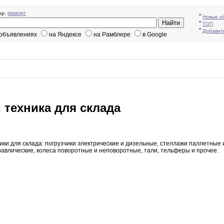
ремонт
р:
"
Новые о
"
ТОП
"
Добавит
 объявлениях
на Яндексе
на Рамблере
в Google
техника для склада
ники
для
склада
:
погрузчики электрические и дизельные
,
стеллажи паллетные
авлические
,
колеса
поворотные и неповоротные
,
тали
,
тельферы и прочее
.