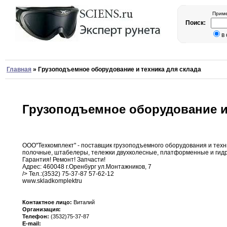
Приме
Поиск:
в
Главная
»
Грузоподъемное оборудование и техника для склада
Грузоподъемное оборудование и 
ООО"Техкомплект" - поставщик грузоподъемного оборудования и тех
полочные
,
штабелеры
,
тележки двухколесные
,
платформенные и гидр
Гарантия!
Ремонт
!
Запчасти
!
Адрес
:
460048 г
.
Оренбург ул
.
Монтажников
,
7
/> Тел.:(3532)
75-37-87 57-62-12
www
.
skladkomplekt
ru
Контактное лицо:
Виталий
Организация:
Телефон:
(3532)75-37-87
E-mail: