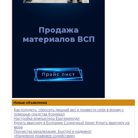
Новые объявления
Как похудеть, сбросить лишний вес и привести себя в форму с
помощью средства Ксеникал
Настройка компьютера Екатериноург
Купить квартиру в Болгарии Солнечный берег Купить квартиру на
море
Прочистка канализации. Быстро и надежно!
«Надежное правовое содействие»