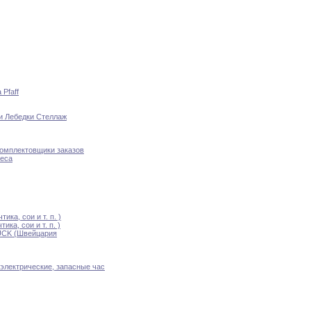
а
Pfaff
ки
Лебедки Стеллаж
омплектовщики заказов
еса
чтика
,
сои и т
.
п
.
)
чтика
,
сои и т
.
п
.
)
CK (Швейцария
электрические
,
запасные час