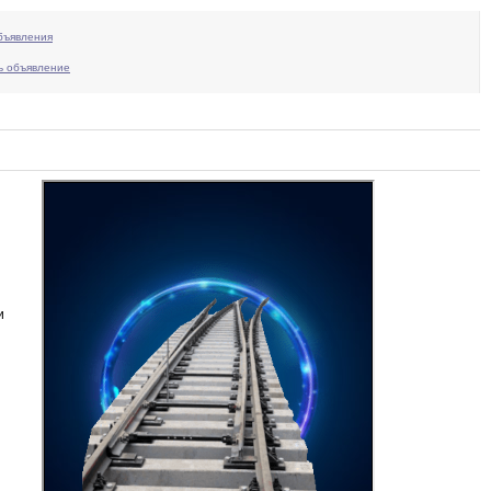
бъявления
ь объявление
и