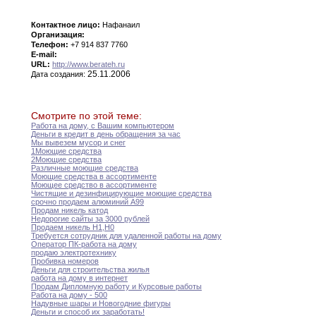
Контактное лицо:
Нафанаил
Организация:
Телефон:
+7 914 837 7760
E-mail:
URL:
http://www.berateh.ru
25.11.2006
Дата создания:
Смотрите по этой теме:
Работа на дому
,
с Вашим компьютером
Деньги в кредит в день обращения за
час
Мы вывезем мусор и снег
1Моющие средства
2Моющие средства
Различные моющие средства
Моющие средства в ассортименте
Моющее средство в ассортименте
Чистящие и дезинфицирующие моющие средства
срочно продаем алюминий А99
Продам никель катод
Недорогие сайты за 3000 рублей
Продаем никель Н1
,
Н0
Требуется сотрудник для удаленной работы на дому
Оператор ПК-работа на дому
продаю электротехнику
Пробивка номеров
Деньги для строительства жилья
работа на дому в интернет
Продам Дипломную работу и Курсовые работы
Работа на дому - 500
Надувные шары и Новогодние фигуры
Деньги и способ их заработать
!