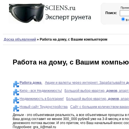
Приме
Поиск:
в
Доска объявлений
»
Работа на дому, с Вашим компьютером
Работа на дому, с Вашим компь
Работа
дома
.
Акции и валюты через интернет. Зарабатывайте
д
Кипр
-
вся Недвижимость!
Большой выбор квартир,
домов
, апар
Недвижимость в Болгарии!
Большой выбор квартир,
домов
, апа
Новый сайт Трудоустройства
Сайт с большим количеством вакан
Деньги - это объективная реальность
,
а все
объективные
процессы в 
Ваш доход составит
не
менее 300_000 рублей уже на 3-й месяц
и
в п
денежного потока высоки
.
И
это
притом
,
что Ваш начальный взнос сос
Подробнее
:
gra_ii@mail
.
ru