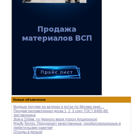
Новые объявления
Водные пргулки на катерах и яхтах по Москва реке....
Продам пиломатериал доска 1, 2, 3 сорт ГОСТ 8486-86.
лиственница
Дом в 100км. то Черного моря (город Апшеронск)
Rgufk-Tennis. Предлагает качественные, профессиональные и
любительские ракетки!
Отходы в деньги!