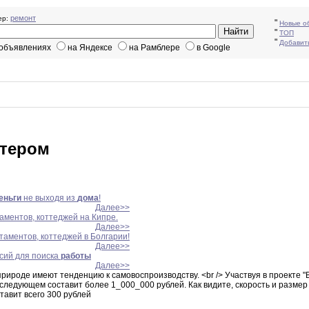
ремонт
р:
"
Новые о
"
ТОП
"
Добавит
 объявлениях
на Яндексе
на Рамблере
в Google
ютером
еньги
не выходя из
дома
!
Далее>>
таментов, коттеджей на Кипре.
Далее>>
ртаментов, коттеджей в Болгарии!
Далее>>
сий для поиска
работы
Далее>>
природе имеют тенденцию к самовоспроизводству
.
<br
/> Участвуя в проекте "B
оследующем составит более 1_000_000 рублей
.
Как
видите,
скорость и размер
тавит всего
300
рублей