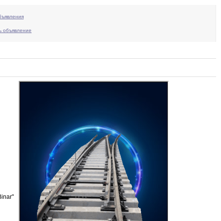
бъявления
ь объявление
inar"