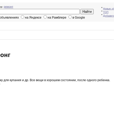
ремонт
р:
"
Новые о
"
ТОП
"
Добавит
 объявлениях
на Яндексе
на Рамблере
в Google
лонг
ку для
купания
и др
.
Все вещи в хорошем состоянии
,
после
одного ребенка
.
m