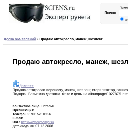
Приме
Поиск:
в
Доска объявлений
»
Продаю автокресло, манеж, шезлонг
Продаю автокресло, манеж, шез
Далее>>
Продаю автокресло-переноску
,
манеж
,
шезлонг
,
стерилизатор
,
ванноч
Подарки
.
Возможна доставка
.
Фото и
цены
на albumpage/102787/1
.
ht
Контактное лицо:
Наталья
Организация:
Телефон:
8 903 528 09 56
E-mail:
URL:
http://www.euroangar.ru
07.12.2006
Дата создания: