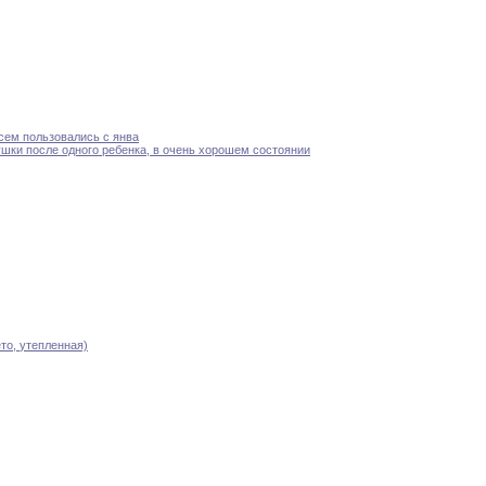
сем пользовались с
янва
шки после одного ребенка
,
в очень
хорошем
состоянии
ето,
утепленная)