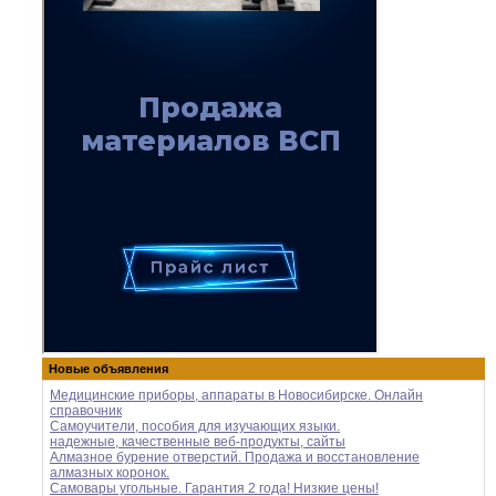
Новые объявления
Медицинские приборы, аппараты в Новосибирске. Онлайн
справочник
Самоучители, пособия для изучающих языки.
надежные, качественные веб-продукты, сайты
Алмазное бурение отверстий. Продажа и восстановление
алмазных коронок.
Самовары угольные. Гарантия 2 года! Низкие цены!