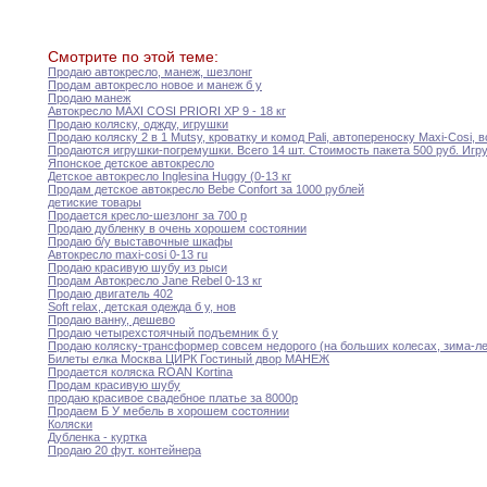
Смотрите по этой теме:
Продаю автокресло
,
манеж
,
шезлонг
Продам автокресло новое и манеж б у
Продаю манеж
Автокресло MAXI COSI PRIORI ХР 9 -
18
кг
Продаю коляску
,
оджду
,
игрушки
Продаю коляску 2 в 1 Mutsy
,
кроватку
и
комод Pali
,
автопереноску Maxi-Cosi
,
в
Продаются игрушки-погремушки
.
Всего 14 шт
.
Стоимость пакета
500
руб
.
Игру
Японское детское автокресло
Детское автокресло Inglesina Huggy (0-13 кг
Продам детское автокресло Bebe Confort за 1000
рублей
детиские товары
Продается кресло-шезлонг за 700 р
Продаю дубленку в очень хорошем состоянии
Продаю б/у выставочные шкафы
Автокресло maxi-cosi 0-13 ru
Продаю красивую шубу из рыси
Продам Автокресло Jane Rebel 0-13 кг
Продаю двигатель 402
Soft relax
,
детская одежда б у
,
нов
Продаю ванну
,
дешево
Продаю четырехстоячный подъемник б у
Продаю коляску-трансформер совсем недорого (на больших колесах
,
зима-л
Билеты елка Москва ЦИРК Гостиный двор МАНЕЖ
Продается коляска ROAN Kortina
Продам красивую шубу
продаю красивое свадебное платье за 8000р
Продаем Б У мебель в хорошем состоянии
Коляски
Дубленка - куртка
Продаю 20 фут
.
контейнера