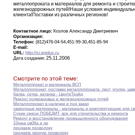
металлопроката
и
материалов для ремонта и строите
железнодорожных путей
!
Наши
условия
индивидуальн
клиента
!
Поставки из различных регионов
!
Контактное лицо:
Козлов Александр Дмитриевич
Организация:
Телефон:
(812)476-04-54,451-99-30,451-85-94
E-mail:
URL:
http://scanplus.ru
25.11.2006
Дата создания:
Смотрите по этой теме:
Металлопрокат и материалы ВСП
Металллопрокат
,
поставки металлопроката
:
лист
,
уголок
,
шве
балка,
сетка
,
катанка - ЦентрТрэйд
Ремонт подкрановых и железнодорожных путей
Металлопрокат в наличии и под заказ
сварочные материалы - материалы и комплектующие для
с
Сухие смеси ПОБЕДИТ
,
все для строительства и
ремонта
Ремонт и восстановление промышленного оборудования
10нма
,
св08а и др
продаем проволоку
продаем черную проволоку