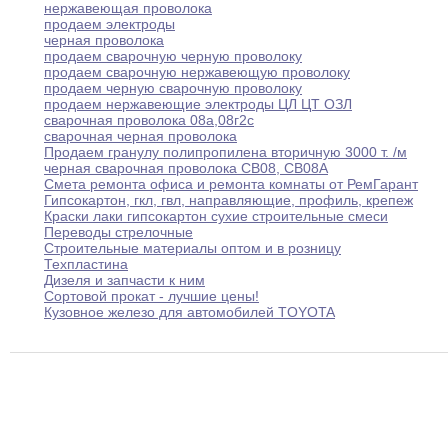
нержавеющая проволока
продаем электроды
черная проволока
продаем сварочную черную проволоку
продаем сварочную нержавеющую проволоку
продаем черную сварочную проволоку
продаем нержавеющие электроды ЦЛ ЦТ ОЗЛ
сварочная проволока 08а
,
08г2с
сварочная черная проволока
Продаем гранулу полипропилена вторичную 3000 т
.
/м
черная сварочная проволока СВ08
,
СВ08А
Смета ремонта офиса и ремонта комнаты от
РемГарант
Гипсокартон
,
гкл
,
гвл
,
направляющие
,
профиль
,
крепеж
Краски лаки гипсокартон сухие строительные смеси
Переводы стрелочные
Cтроительные материалы оптом и в розницу
Техпластина
Дизеля и запчасти к ним
Сортовой прокат - лучшие цены
!
Кузовное железо для автомобилей TOYOTA