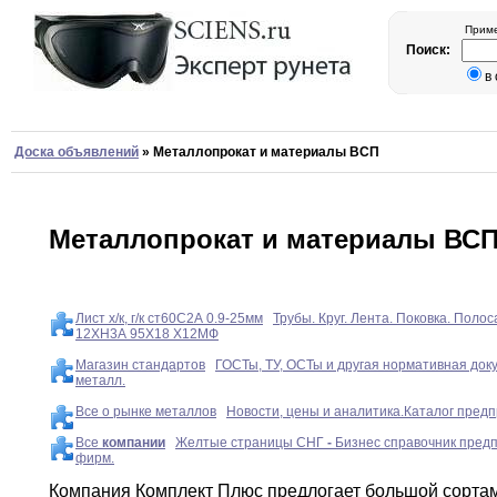
Приме
Поиск:
в
Доска объявлений
»
Металлопрокат и материалы ВСП
Металлопрокат и материалы ВС
Лист х/к, г/к ст60С2А 0.9-25мм
Трубы. Круг. Лента. Поковка. Поло
12ХН3А 95Х18 Х12МФ
Магазин стандартов
ГОСТы, ТУ, ОСТы и другая нормативная док
металл.
Все о рынке металлов
Новости, цены и аналитика.Каталог предп
Все
компании
Желтые страницы СНГ
-
Бизнес справочник пред
фирм.
Компания Комплект Плюс предлогает большой сорта