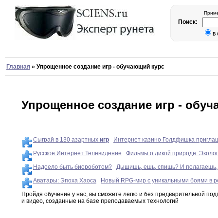
Приме
Поиск:
в
Главная
»
Упрощенное создание игр - обучающий курс
Упрощенное создание игр - обуч
Сыграй в 130 азартных
игр
Интернет казино Голдфишка приглаш
Русское Интернет Телевидение
Фильмы о дикой природе. Эколог
Надоело быть биороботом?
Дышишь, ешь, спишь? И полагаешь,
Аватары: Эпоха Хаоса
Новый RPG-мир с уникальными боями в р
Пройдя обучение у нас
,
вы сможете легко
и
без предварительной подг
и видео
,
созданные на
базе
преподаваемых технологий