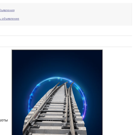
бъявления
ь объявление
шоты