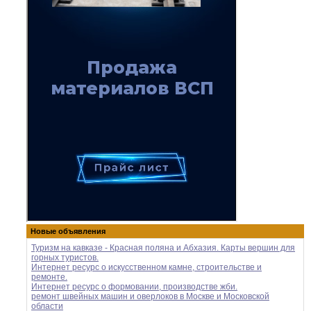
Новые объявления
Туризм на кавказе - Красная поляна и Абхазия. Карты вершин для
горных туристов.
Интернет ресурс о искусственном камне, строительстве и
ремонте.
Интернет ресурс о формовании, производстве жби.
ремонт швейных машин и оверлоков в Москве и Московской
области