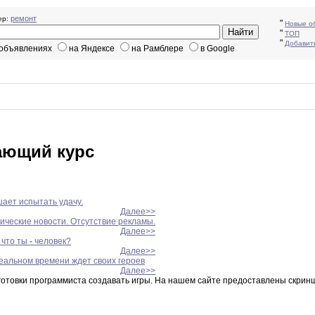
ремонт
р:
"
Новые о
"
ТОП
"
Добавит
 объявлениях
на Яндексе
на Рамблере
в Google
ающий курс
ает испытать удачу.
Далее>>
ические новости. Отсутствие рекламы.
Далее>>
 что ты
-
человек?
Далее>>
еальном времени ждет своих героев
Далее>>
отовки программиста создавать игры
.
На
нашем
сайте предоставлены скрин