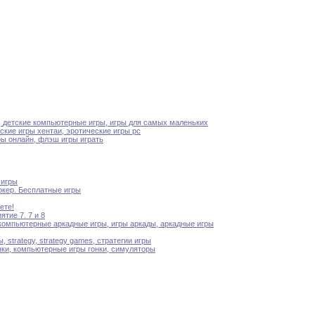
,
детские компьютерные игры
,
игры для самых маленьких
еские
игры хентаи
,
эротические игры pc
ы онлайн
,
флэш игры играть
 игры
окер
.
Бесплатные игры
ете
!
ятие 7
.
7 и 8
компьютерные аркадные игры
,
игры аркады
,
аркадные
игры
ы
,
strategy,
strategy games
,
стратегии игры
нки
,
компьютерные игры гонки
,
симуляторы