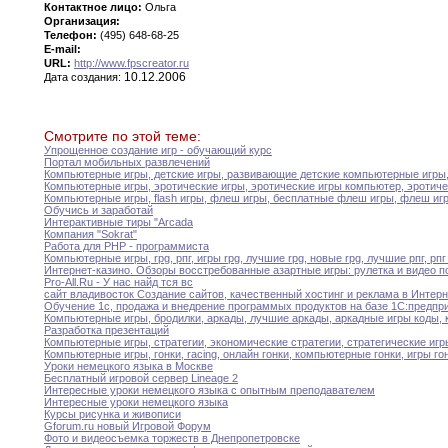
Контактное лицо:
Ольга
Организация:
Телефон:
(495) 648-68-25
E-mail:
URL:
http://www.fpscreator.ru
10.12.2006
Дата создания:
Смотрите по этой теме:
Упрощенное создание игр - обучающий курс
Портал мобильных развлечений
Компьютерные игры
,
детские игры
,
развивающие детские компьютерные
игры
Компьютерные игры
,
эротические игры
,
эротические игры компьютер
,
эротич
Компьютерные игры
,
flash игры
,
флеш игры
,
бесплатные
флеш
игры
,
флеш игр
Обучись и заработай
Интерактивные тиры "Arcada
Компания "Sokrat"
Работа для PHP - программиста
Компьютерные игры
,
rpg
,
рпг
,
игры rpg
,
лучшие
rpg,
новые rpg
,
лучшие рпг
,
рпг
Интернет-казино
.
Обзоры восстребованные азартные игры
:
рулетка и
видео
п
Pro-All
.
Ru - У нас найд тся вс
сайт владивосток Создание сайтов
,
качественный хостинг и
реклама
в Интерн
Обучение 1с
,
продажа и внедрение программых продуктов
на
базе 1С
:
предпри
Компьютерные игры
,
бродилки
,
аркады
,
лучшие аркады
,
аркадные
игры
коды
,
Разработка презентаций
Компьютерные игры
,
стратегии
,
экономические стратегии
,
стратегические игр
Компьютерные игры
,
гонки
,
racing
,
онлайн гонки
,
компьютерные
гонки,
игры го
Уроки немецкого языка в Москве
Бесплатный игровой сервер Lineage 2
Интересные уроки немецкого языка с опытным преподавателем
Интересные уроки немецкого языка
Курсы рисунка и живописи
Gforum
.
ru новый Игровой Форум
Фото и видеосъемка торжеств в Днепропетровске