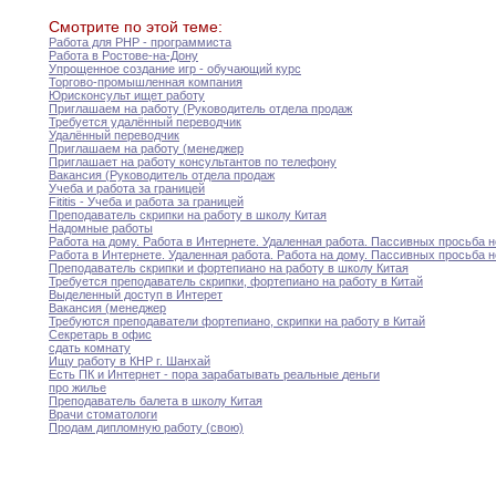
Смотрите по этой теме:
Работа для PHP - программиста
Работа в Ростове-на-Дону
Упрощенное создание игр - обучающий курс
Торгово-промышленная компания
Юрисконсульт ищет работу
Приглашаем на работу (Руководитель отдела продаж
Требуется удалённый переводчик
Удалённый переводчик
Приглашаем на работу (менеджер
Приглашает на работу консультантов по телефону
Вакансия (Руководитель отдела продаж
Учеба и работа за границей
Fititis - Учеба и работа за границей
Преподаватель скрипки на работу в школу Китая
Надомные работы
Работа на дому
.
Работа в Интернете
.
Удаленная
работа.
Пассивных просьба н
Работа в Интернете
.
Удаленная работа
.
Работа на
дому.
Пассивных просьба н
Преподаватель скрипки и фортепиано на работу в
школу
Китая
Требуется преподаватель скрипки
,
фортепиано на работу в
Китай
Выделенный доступ в Интерет
Вакансия (менеджер
Требуются преподаватели фортепиано
,
скрипки на работу в
Китай
Секретарь в офис
сдать комнату
Ищу работу в КНР г
.
Шанхай
Есть ПК и Интернет - пора зарабатывать
реальные
деньги
про жилье
Преподаватель балета в школу Китая
Врачи стоматологи
Продам дипломную работу (свою)