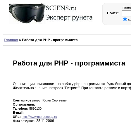
Приме
Поиск:
в
Главная
»
Работа для PHP - программиста
Работа для PHP - программиста
Организация приглашает на работу php-программиста
.
Удалённый до
Желательно знание настроек
"Битрикс".
При контакте резюме и порт
Контактное лицо:
Юрий Сергеевич
Организация:
Телефон:
5890130
E-mail:
URL:
http://www.moresnega.ru
28.11.2006
Дата создания: