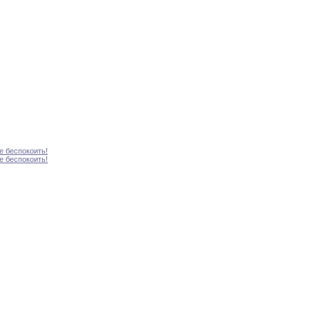
е беспокоить
!
е беспокоить
!