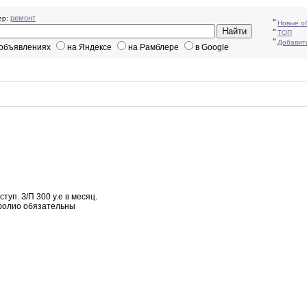
ремонт
р:
"
Новые о
"
ТОП
"
Добавит
 объявлениях
на Яндексе
на Рамблере
в Google
ступ
.
З/П
300 у
.
е
в месяц
.
фолио обязательны