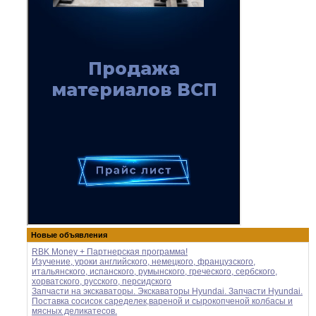
Новые объявления
RBK Money + Партнерская программа!
Изучение, уроки английского, немецкого, французского,
итальянского, испанского, румынского, греческого, сербского,
хорватского, русского, персидского
Запчасти на экскаваторы. Экскаваторы Hyundai. Запчасти Hyundai.
Поставка сосисок саределек,вареной и сырокопченой колбасы и
мясных деликатесов.