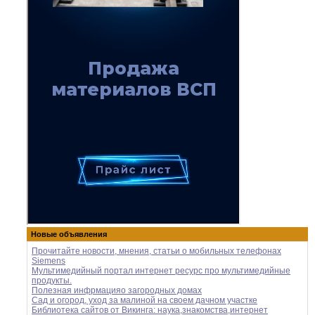
Новые объявления
Прочитайте новости, мнения, статьи о мобильных телефонах
Siemens
Мультимедийный портал интернет ресурс про мультимедийные
продукты.
Полезная инфрмацияо загородных домах
Сад и огород, уход за малиной на своем дачном участке
Библиотека сайтов от Викинга: наука,знакомства,интернет