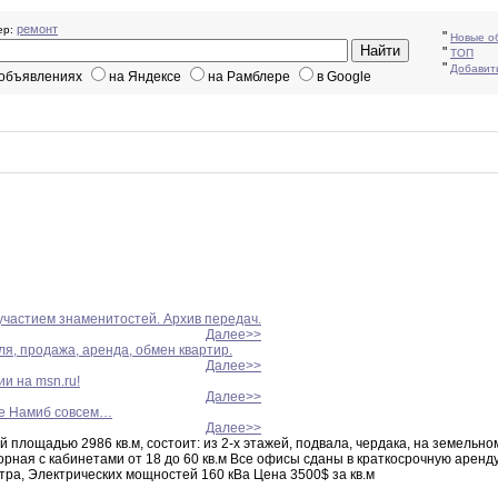
ремонт
р:
"
Новые о
"
ТОП
"
Добавит
 объявлениях
на Яндексе
на Рамблере
в Google
участием знаменитостей. Архив передач.
Далее>>
я, продажа, аренда, обмен квартир.
Далее>>
и на msn.ru!
Далее>>
не Намиб совсем…
Далее>>
 площадью 2986 кв
.
м
,
состоит
:
из
2-х
этажей
,
подвала
,
чердака
,
на земельно
орная
с кабинетами от 18 до 60 кв
.
м
Все
офисы сданы в краткосрочную аренду
тра
,
Электрических мощностей 160 кВа
Цена
3500$ за кв
.
м