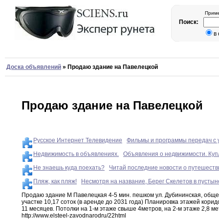
Приме
Поиск:
в
Доска объявлений
»
Продаю здание на Павелецкой
Продаю здание на Павелецкой
Русское Интернет Телевидение
Фильмы и программы передач с 
Недвижимость в объявлениях.
Объявления о недвижимости. Купл
Не знаешь куда поехать?
Читай последние новости о путешестви
Пляж, как пляж!
Несмотря на название, Берег Скелетов в пусты
Продаю здание М Павелецкая 4-5 мин
.
пешком
ул.
Дубининская
,
общей
участке 10
,
17
соток
(в аренде до 2031 года) Планировка этажей
корид
11
месяцев.
Потолки на 1-м этаже свыше 4метров
,
на
2-м
этаже 2
,
8 ме
http
:
//www
.
elsteel-zavod
narod
ru/2
2
html