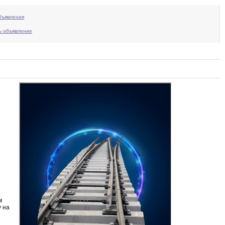
бъявления
ь объявление
м
 на