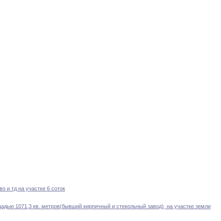
о и тд на участке 6 соток
щадью 1071
,
3 кв
.
метров(бывший
кирпичный
и стекольный завод)
,
на участке земли