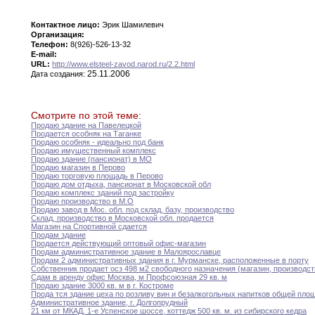
Контактное лицо:
Эрик Шамилевич
Организация:
Телефон:
8(926)-526-13-32
E-mail:
URL:
http://www.elsteel-zavod.narod.ru/2.2.html
25.11.2006
Дата создания:
Смотрите по этой теме:
Продаю здание на Павелецкой
Продается особняк на Таганке
Продаю особняк - идеально под банк
Продаю имущественный комплекс
Продаю здание (пансионат) в МО
Продаю магазин в Перово
Продаю торговую площадь в Перово
Продаю дом отдыха
,
пансионат в Московской обл
Продаю комплекс зданий под застройку
Продаю производство в М
.
О
Продаю завод в Мос
.
обл
.
под склад
,
базу,
производство
Склад
,
производство в Московской обл
.
продается
Магазин на Спортивной сдается
Продам здание
Продается действующий оптовый офис-магазин
Продам административное здание в Малоярославце
Продам 2 административных здания в г
.
Мурманске
,
расположенные
в порту
Собственник продает осз 498 м2 свободного назначения
(магазин,
производств
Сдам в аренду офис Москва
,
м Профсоюзная
29
кв
.
м
Продаю здание 3000 кв
.
м в г
.
Костроме
Прода тся здание цеха по розливу вин
и
безалкогольных напитков общей пло
Административное здание
,
г
.
Долгопрудный
21 км от МКАД
,
1-е Успенское шоссе
,
коттедж
500 кв
.
м
.
из сибирского кедра