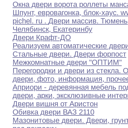
Окна двери ворота роллеты ман
Шпунт
,
евровагонка
,
блок-хаус
.
w
pichel
.
ru
.
Двери
массив
.
Тюмень
Челябинск
,
Екатеринбу
Двери Крафт-ДО
Реализуем автоматические двер
Стальные двери
.
Двери форпост
Межкомнатные двери "ОПТИМ"
Перегородки и двери из стекла
.
О
двери
,
фото,
информация
,
проче
Априори - деревянная мебель по
двери
,
арки,
эксклюзивные инте
Двери вишня от Аристон
Обивка двери ВАЗ 2110
Мазонитовые двери
.
Двери
,
грун