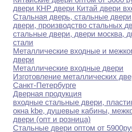
двери
КНР
двери Китай двери в
Стальная дверь
,
стальные двери
двери
,
производство
стальных
д
cтальные двери
,
двери москва
,
д
стали
Металлические входные и межк
двери
Металлические входные двери
Изготовление металлических две
Санкт-Петербурге
Дверная продукция
входные стальные двери
,
пласти
окна kbe
,
душевые
кабины,
межк
двери (опт и розница)
Стальные двери оптом от 5900ру