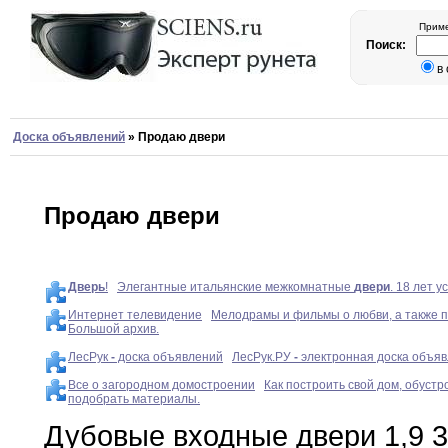
Приме
Поиск:
в
Доска объявлений
»
Продаю двери
Продаю двери
Дверь
!
Элегантные итальянские межкомнатные
двери
. 18 лет 
Интернет телевидение
Мелодрамы и фильмы о любви, а также п
Большой архив.
ЛесРук
-
доска объявлений
ЛесРук.РУ
-
электронная доска объяв
Все о загородном домостроении
Как построить свой дом, обустро
подобрать материалы.
Дубовые входные двери 1
,
9 3