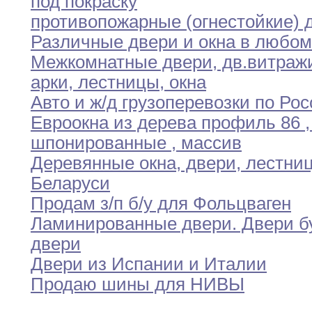
под покраску
противопожарные (огнестойкие) 
Различные двери и окна в любом
Межкомнатные двери
,
дв
.
витраж
арки
,
лестницы
,
окна
Авто и ж/д грузоперевозки по Ро
Евроокна из дерева профиль 86
,
шпонированные
,
массив
Деревянные окна
,
двери
,
лестниц
Беларуси
Продам з/п б/у для Фольцваген
Ламинированные двери
.
Двери б
двери
Двери из Испании и Италии
Продаю шины для НИВЫ