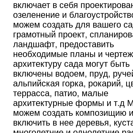
включает в себя проектирова
озеленение
и
благоустройств
можем создать для вашего с
грамотный
проект
,
спланиров
ландшафт
,
предоставить
необходимые планы и
черте
архитектуру сада могут быть
включены водоем
,
пруд,
руче
альпийская горка
,
рокарий
,
цв
террасса
,
патио
,
малые
архитектурные формы и т
.
д
М
можем создать
композищию
включить в нее деревья
,
куст
многолетние
и
однолетние ра