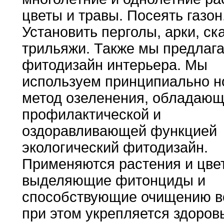
цветы и травы
.
Посеять газон
Установить
перголы
,
арки
,
ска
трильяжи
.
Также мы
предлаг
фитодизайн интерьера
.
Мы
используем принципиально 
метод
озеленения,
обладающ
профилактической и
оздоравливающей функцией
экологический фитодизайн
.
Применяются
растения и цве
выделяющие фитонциды и
способствующие
очищению
в
при этом укрепляется здоров