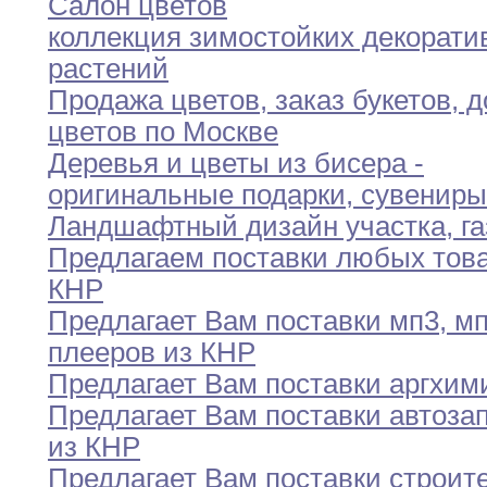
Салон цветов
коллекция зимостойких декорати
растений
Продажа цветов
,
заказ букетов
,
д
цветов по
Москве
Деревья и цветы из бисера -
оригинальные
подарки,
сувениры
Ландшафтный дизайн участка
,
га
Предлагаем поставки любых това
КНР
Предлагает Вам поставки мп3
,
мп
плееров
из
КНР
Предлагает Вам поставки аргхим
Предлагает Вам поставки автоза
из КНР
Предлагает Вам поставки строит