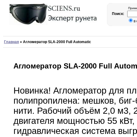
Приме
Поиск:
в
Главная
»
Агломератор SLA-2000 Full Automatic
Агломератор SLA-2000 Full Autom
Новинка
!
Агломератор для пл
полипропилена
:
мешков
,
биг-
нити.
Рабочий объём 2
,
0 м3
,
двигателя мощностью
55
кВт
,
гидравлическая система выгр