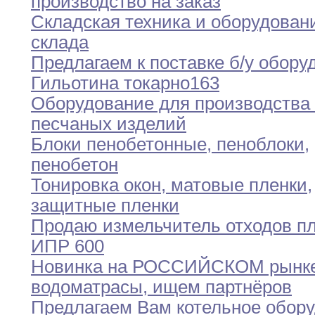
производство
на заказ
Складская техника и оборудован
склада
Предлагаем к поставке б/у обору
Гильотина токарно163
Оборудование для производства
песчаных изделий
Блоки пенобетонные
,
пеноблоки
,
пенобетон
Тонировка окон
,
матовые пленки
,
защитные пленки
Продаю измельчитель отходов п
ИПР 600
Новинка на РОССИЙСКОМ рынк
водоматрасы
,
ищем партнёров
Предлагаем Вам котельное обор