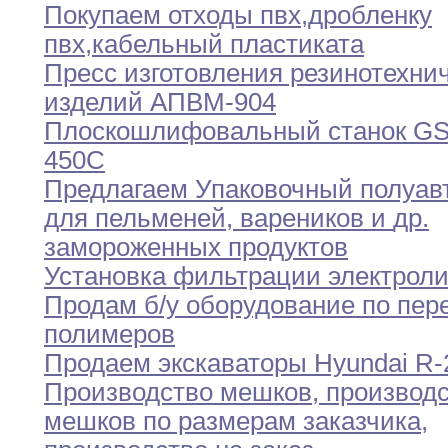
Покупаем отходы пвх
,
дробленку
пвх
,
кабельный пластиката
Пресс изготовления резинотехни
изделий АПВМ-904
Плоскошлифовальный станок GS
450C
Предлагаем Упаковочный полуав
для пельменей
,
вареников и
др.
замороженных продуктов
Установка фильтрации электрол
Продам б/у оборудование по пер
полимеров
Продаем экскаваторы Hyundai R
Производство мешков
,
производс
мешков по размерам заказчика
,