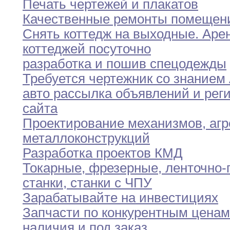
Печать чертежей и плакатов
Качественные ремонты помещен
Снять коттедж на выходные
.
Аре
коттеджей посуточно
разработка и пошив спецодежды
Требуется чертежник со знанием
авто рассылка объявлений и рег
сайта
Проектирование механизмов
,
агр
металлоконструкций
Разработка проектов КМД
Токарные
,
фрезерные
,
ленточно-
станки
,
станки с ЧПУ
Зарабатывайте на инвестициях
Запчасти по конкурентным ценам
наличия и
под
заказ