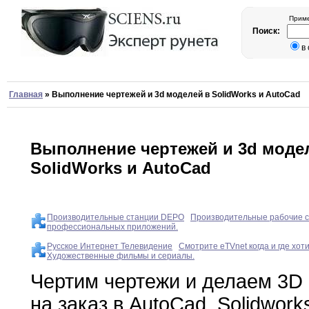
Приме
Поиск:
в
Главная
»
Выполнение чертежей и 3d моделей в SolidWorks и AutoCad
Выполнение чертежей и 3d моде
SolidWorks и AutoCad
Производительные станции DEPO
Производительные рабочие 
профессиональных приложений.
Русское Интернет Телевидение
Смотрите eTVnet когда и где хоти
Художественные фильмы и сериалы.
Чертим чертежи и делаем 3D
на
заказ
в AutoCad
,
Solidwork