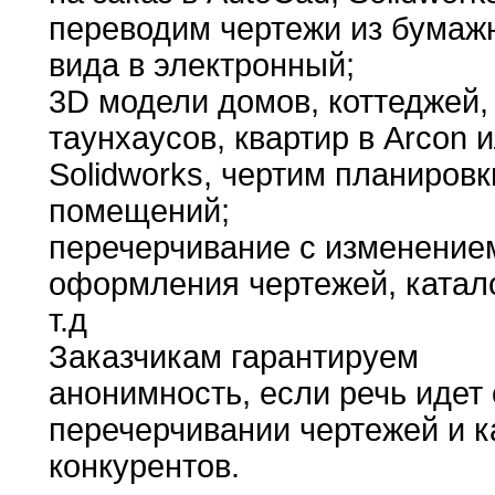
переводим чертежи
из
бумаж
вида в электронный
;
3D модели
домов,
коттеджей
,
таунхаусов
,
квартир в Arcon 
Solidworks
,
чертим
планировк
помещений
;
перечерчивание с изменение
оформления
чертежей
,
катал
т
.
д
Заказчикам гарантируем
анонимность,
если речь идет 
перечерчивании чертежей и
к
конкурентов
.